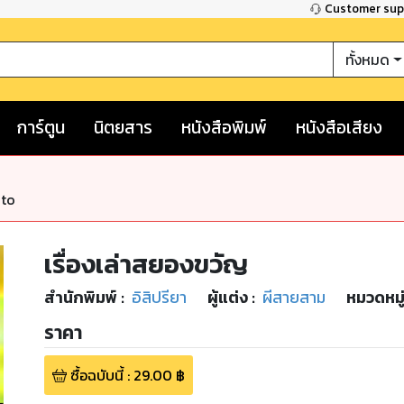
Customer su
ทั้งหมด
การ์ตูน
นิตยสาร
หนังสือพิมพ์
หนังสือเสียง
nto
เรื่องเล่าสยองขวัญ
สำนักพิมพ์
:
อิสิปรียา
ผู้แต่ง :
ผีสายสาม
หมวดหมู
ราคา
ซื้อฉบับนี้
:
29.00
฿