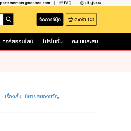
pport: member@ookbee.com
FAQ
เข้าสู่ระบบ
จัดการอีบุ๊ก
ตะกร้า
(
0
)
คอร์สออนไลน์
โปรโมชั่น
คะแนนสะสม
่
:
เรื่องสั้น
,
นิยายสยองขวัญ