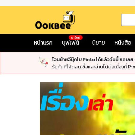
มาใหม่
หน้าแรก
บุฟเฟต์
นิยาย
หนังสือ
โอนย้ายอีบุ๊กไป Pinto ได้แล้ววันนี้ กดเลย
รับทันทีโค้ดลด ซื้อและอ่านได้ต่อเนื่องที่ Pi