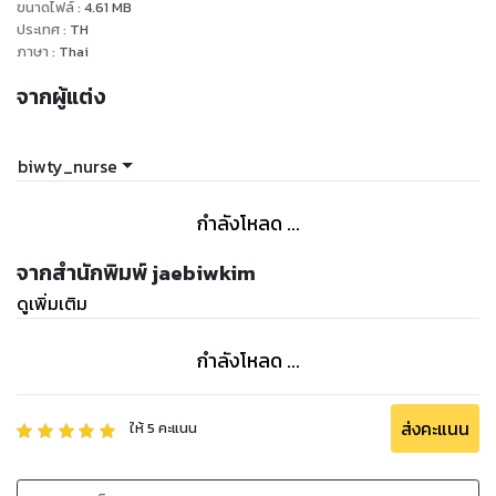
ขนาดไฟล์
:
4.61
MB
❤️ช่องทางติดต่อ :
ประเทศ
:
TH
Facebook Page : สอบสภาbiwtynurse
ภาษา
:
Thai
IG : biwty_nurse
จากผู้แต่ง
Youtube : biwty_nurse
Tiktok : biwty_nurse
Twitter : biwty_nurse
biwty_nurse
ID line : yonghwasex
กำลังโหลด ...
จากสำนักพิมพ์ jaebiwkim
ดูเพิ่มเติม
กำลังโหลด ...
ส่งคะแนน
ให้
5
คะแนน