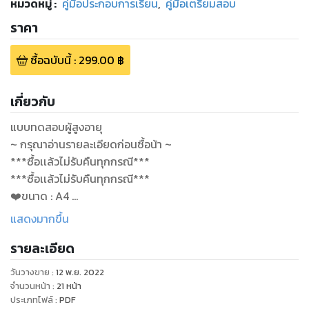
หมวดหมู่
:
คู่มือประกอบการเรียน
,
คู่มือเตรียมสอบ
ราคา
ซื้อฉบับนี้
:
299.00
฿
เกี่ยวกับ
แบบทดสอบผู้สูงอายุ
~ กรุณาอ่านรายละเอียดก่อนซื้อน้า ~
***ซื้อเเล้วไม่รับคืนทุกกรณี***
***ซื้อเเล้วไม่รับคืนทุกกรณี***
❤️ขนาด : A4
❤️จำนวนหน้า : 21 หน้า (รวมปก)
แสดงมากขึ้น
❤️สีทั้งเล่มนะคะ
รายละเอียด
❤️ราคา : ุ500 บาท ลดเหลือ 299 บาท
❤️จำนวนข้อ : หน้านึง 1-2 ข้อ เพราะมีอธิบายเเบบละเอียด
วันวางขาย
:
12 พ.ย. 2022
❤️จุดเด่น : รวบรวมข้อสอบ มีคำอธิบายประกอบ ทำให้เข้าใจง่าย
จำนวนหน้า
:
21
หน้า
เสริมเทคนิคการคิด มีเทคนิคการจำ
ประเภทไฟล์
:
PDF