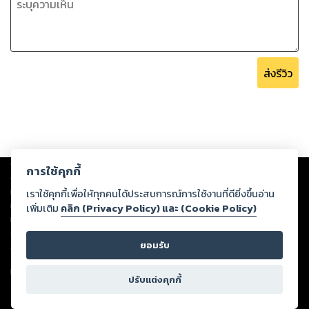
ส่งรีวิว
Copyright ©
2026
Storylog Co., Ltd. - สตอรี่ล็อกขอสงวนสิทธิ์ไม่รับผิดชอบ
การใช้คุกกี้
ต่อผลงานหรือเนื้อหาใดที่อัปโหลดผ่านเว็บไซต์และปรากฏว่าละเมิดสิทธิใน
ทรัพย์สินทางปัญญาของบุคคลอื่นหรือขัดต่อกฎหมายและศีลธรรม ดังนั้น ผู้อ่าน
เราใช้คุกกี้เพื่อให้ทุกคนได้ประสบการณ์การใช้งานที่ดียิ่งขึ้นอ่าน
ทุกท่านโปรดใช้วิจารณญาณในการกลั่นกรองด้วยตนเอง และหากท่านพบว่าส่วน
เพิ่มเติม
คลิก (Privacy Policy) และ (Cookie Policy)
หนึ่งส่วนใดขัดต่อกฎหมายและศีลธรรม กรุณาแจ้งมายังบริษัท เพื่อทีมงานจะได้
ดำเนินการในทันที ทั้งนี้ ทางสตอรี่ล็อกขอสงวนลิขสิทธิ์ตามพระราชบัญญัติ
ยอมรับ
ลิขสิทธิ์ พ.ศ. 2537 (ฉบับล่าสุด)
For support: member@ookbee.com
ปรับแต่งคุกกี้
Version
1.3.17