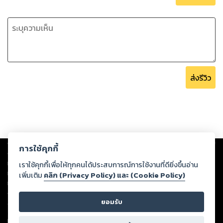
ส่งรีวิว
Copyright ©
2026
Storylog Co., Ltd. - สตอรี่ล็อกขอสงวนสิทธิ์ไม่รับผิดชอบ
การใช้คุกกี้
ต่อผลงานหรือเนื้อหาใดที่อัปโหลดผ่านเว็บไซต์และปรากฏว่าละเมิดสิทธิใน
ทรัพย์สินทางปัญญาของบุคคลอื่นหรือขัดต่อกฎหมายและศีลธรรม ดังนั้น ผู้อ่าน
เราใช้คุกกี้เพื่อให้ทุกคนได้ประสบการณ์การใช้งานที่ดียิ่งขึ้นอ่าน
ทุกท่านโปรดใช้วิจารณญาณในการกลั่นกรองด้วยตนเอง และหากท่านพบว่าส่วน
เพิ่มเติม
คลิก (Privacy Policy) และ (Cookie Policy)
หนึ่งส่วนใดขัดต่อกฎหมายและศีลธรรม กรุณาแจ้งมายังบริษัท เพื่อทีมงานจะได้
ดำเนินการในทันที ทั้งนี้ ทางสตอรี่ล็อกขอสงวนลิขสิทธิ์ตามพระราชบัญญัติ
ยอมรับ
ลิขสิทธิ์ พ.ศ. 2537 (ฉบับล่าสุด)
For support: member@ookbee.com