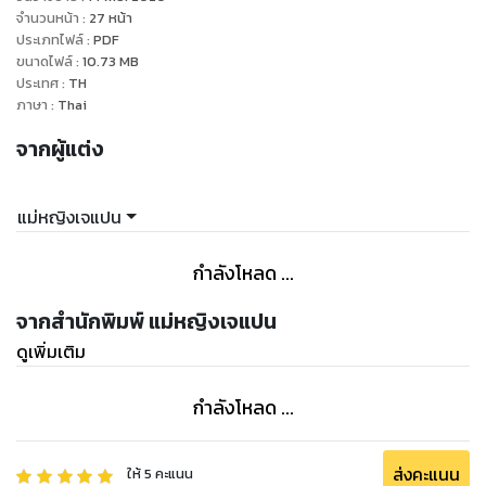
แม่หญิง
จำนวนหน้า
:
27
หน้า
ประเภทไฟล์
:
PDF
ขนาดไฟล์
:
10.73
MB
ประเทศ
:
TH
ภาษา
:
Thai
จากผู้แต่ง
แม่หญิงเจแปน
กำลังโหลด ...
จากสำนักพิมพ์ แม่หญิงเจแปน
ดูเพิ่มเติม
กำลังโหลด ...
ส่งคะแนน
ให้
5
คะแนน