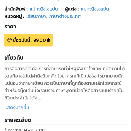
สำนักพิมพ์
:
แม่หญิงเจแปน
ผู้แต่ง :
แม่หญิงเจแปน
หมวดหมู่
:
เรียนภาษา
,
ภาษาต่างประเทศ
ราคา
ซื้อฉบับนี้
:
99.00
฿
เกี่ยวกับ
การสื่อสารที่ดี คือ การที่สามารถทำให้ผู้ฟังเข้าใจและปฏิบัติตามได้
โดยที่อาจไม่ได้คำนึงถึงหลัก ไวยากรณ์ที่เป๊ะเว่อร์อะไรมากมายนัก
แน่นอนว่าภาษาเขียน ควรเป็นภาษาที่ถูกต้องตามหลักไวยากรณ์
สำหรับอีบุ๊คเล่มนี้จะรวบรวมภาษาพูดที่ช่วยให้สื่อสารแบบง่ายๆใน
ชีวิตประจำวันได้ค่ะ
แสดงมากขึ้น
หวังว่า Ebook เล่มนี้ จะเป็นประโยชน์กับบุคคลที่สนใจเรียนภาษา
รายละเอียด
ญี่ปุ่น และกำลังคิดที่จะมาใช้ชีวิตอยู่ในประเทศญี่ปุ่นนะคะ
ด้วยความปรารถนาดี
วันวางขาย
:
14 พ.ย. 2020