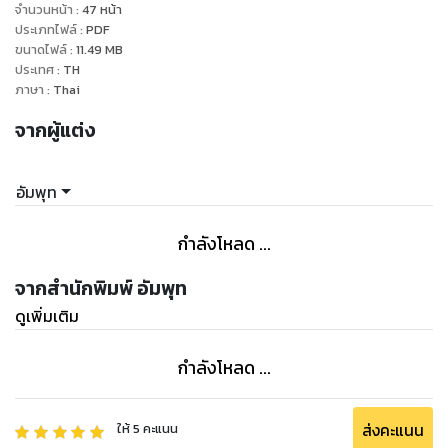
เจนจิราถึงกับอ้าปากหวอ ทำตาโต ตกใจกับสิ่งที่เห็น
จำนวนหน้า
:
47
หน้า
ก็ความเป็นชายของน้องผัวคนนี้น่ะซิ มันทั้งใหญ่ ทั้งยาวเกินคน
ประเภทไฟล์
:
PDF
ขนาดไฟล์
:
11.49
MB
แถมหัวหยักกับพวงสวรรค์ มันก็อลังการเกินมาตรฐานชายไทยอีก
ประเทศ
:
TH
ด้วย
ภาษา
:
Thai
นี่เธอคงลืมไปแล้วซินะ ว่าจอนนี่เป็นลูกครึ่งไทยอเมริกัน ถ้าลำเอ็น
จากผู้แต่ง
ดุ้นพระกาฬของเขา มันจะบิ๊กไซซ์เกินใคร ก็ไม่ใช่เรื่องแปลกหรอก
จริงไหม?
อัมพุท
กำลังโหลด ...
จากสำนักพิมพ์ อัมพุท
ดูเพิ่มเติม
กำลังโหลด ...
ส่งคะแนน
ให้
5
คะแนน