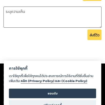
ส่งรีวิว
Copyright ©
2026
Storylog Co., Ltd. - สตอรี่ล็อกขอสงวนสิทธิ์ไม่รับผิดชอบ
การใช้คุกกี้
ต่อผลงานหรือเนื้อหาใดที่อัปโหลดผ่านเว็บไซต์และปรากฏว่าละเมิดสิทธิใน
ทรัพย์สินทางปัญญาของบุคคลอื่นหรือขัดต่อกฎหมายและศีลธรรม ดังนั้น ผู้อ่าน
เราใช้คุกกี้เพื่อให้ทุกคนได้ประสบการณ์การใช้งานที่ดียิ่งขึ้นอ่าน
ทุกท่านโปรดใช้วิจารณญาณในการกลั่นกรองด้วยตนเอง และหากท่านพบว่าส่วน
เพิ่มเติม
คลิก (Privacy Policy) และ (Cookie Policy)
หนึ่งส่วนใดขัดต่อกฎหมายและศีลธรรม กรุณาแจ้งมายังบริษัท เพื่อทีมงานจะได้
ดำเนินการในทันที ทั้งนี้ ทางสตอรี่ล็อกขอสงวนลิขสิทธิ์ตามพระราชบัญญัติ
ยอมรับ
ลิขสิทธิ์ พ.ศ. 2537 (ฉบับล่าสุด)
For support: member@ookbee.com