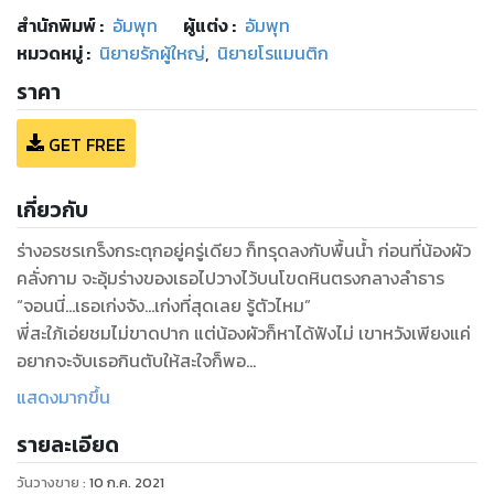
สำนักพิมพ์
:
อัมพุท
ผู้แต่ง :
อัมพุท
หมวดหมู่
:
นิยายรักผู้ใหญ่
,
นิยายโรแมนติก
ราคา
GET FREE
เกี่ยวกับ
ร่างอรชรเกร็งกระตุกอยู่ครู่เดียว ก็ทรุดลงกับพื้นน้ำ ก่อนที่น้องผัว
คลั่งกาม จะอุ้มร่างของเธอไปวางไว้บนโขดหินตรงกลางลำธาร
“จอนนี่...เธอเก่งจัง...เก่งที่สุดเลย รู้ตัวไหม”
พี่สะใภ้เอ่ยชมไม่ขาดปาก แต่น้องผัวก็หาได้ฟังไม่ เขาหวังเพียงแค่
อยากจะจับเธอกินตับให้สะใจก็พอ
จึงรีบจัดการกระชากชั้นในตัวจิ๋วของเธอออก ก่อนจะถลกกางเกง
แสดงมากขึ้น
ขาสั้นของตัวเอง แล้วเข้าไปประจำการเตรียมขยี้สวาทเมียพี่ อย่าง
รายละเอียด
ที่ตั้งใจเอาไว้
“ว๊าย...โห...หื้ออื้อ...”
วันวางขาย
:
10 ก.ค. 2021