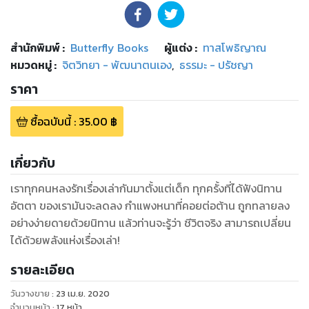
สำนักพิมพ์
:
Butterfly Books
ผู้แต่ง :
ทาสโพธิญาณ
หมวดหมู่
:
จิตวิทยา - พัฒนาตนเอง
,
ธรรมะ - ปรัชญา
ราคา
ซื้อฉบับนี้
:
35.00
฿
เกี่ยวกับ
เราทุกคนหลงรักเรื่องเล่ากันมาตั้งแต่เด็ก ทุกครั้งที่ได้ฟังนิทาน
อัตตา ของเรามันจะลดลง กำแพงหนาที่คอยต่อต้าน ถูกทลายลง
อย่างง่ายดายด้วยนิทาน แล้วท่านจะรู้ว่า ชีวิตจริง สามารถเปลี่ยน
ได้ด้วยพลังแห่งเรื่องเล่า!
รายละเอียด
วันวางขาย
:
23 เม.ย. 2020
จำนวนหน้า
:
17
หน้า