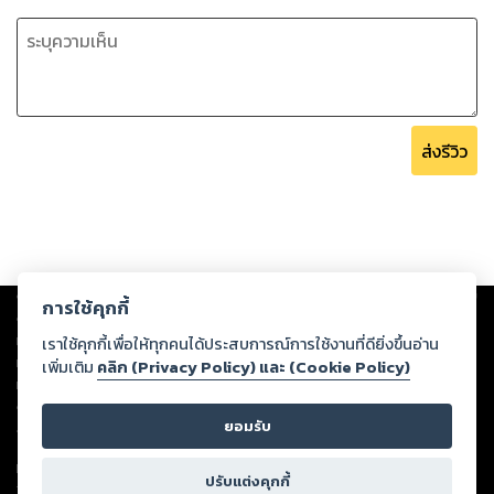
ส่งรีวิว
Copyright ©
2026
Storylog Co., Ltd. - สตอรี่ล็อกขอสงวนสิทธิ์ไม่รับผิดชอบ
การใช้คุกกี้
ต่อผลงานหรือเนื้อหาใดที่อัปโหลดผ่านเว็บไซต์และปรากฏว่าละเมิดสิทธิใน
ทรัพย์สินทางปัญญาของบุคคลอื่นหรือขัดต่อกฎหมายและศีลธรรม ดังนั้น ผู้อ่าน
เราใช้คุกกี้เพื่อให้ทุกคนได้ประสบการณ์การใช้งานที่ดียิ่งขึ้นอ่าน
ทุกท่านโปรดใช้วิจารณญาณในการกลั่นกรองด้วยตนเอง และหากท่านพบว่าส่วน
เพิ่มเติม
คลิก (Privacy Policy) และ (Cookie Policy)
หนึ่งส่วนใดขัดต่อกฎหมายและศีลธรรม กรุณาแจ้งมายังบริษัท เพื่อทีมงานจะได้
ดำเนินการในทันที ทั้งนี้ ทางสตอรี่ล็อกขอสงวนลิขสิทธิ์ตามพระราชบัญญัติ
ยอมรับ
ลิขสิทธิ์ พ.ศ. 2537 (ฉบับล่าสุด)
For support: member@ookbee.com
ปรับแต่งคุกกี้
Version
1.3.17