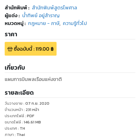
สำนักพิมพ์
:
สำนักพิมพ์สูตรไพศาล
ผู้แต่ง :
นํ้าทิพย์ อยู่สำราญ
หมวดหมู่
:
กฎหมาย - ภาษี
,
ความรู้ทั่วไป
ราคา
ซื้อฉบับนี้
:
119.00
฿
เกี่ยวกับ
แผนการบินพลเรือนแห่งชาติ
รายละเอียด
วันวางขาย
:
07 ก.ย. 2020
จำนวนหน้า
:
231
หน้า
ประเภทไฟล์
:
PDF
ขนาดไฟล์
:
146.61
MB
ประเทศ
:
TH
ภาษา
:
Thai