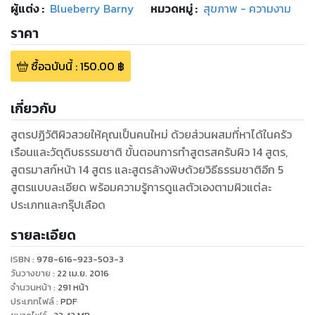
ผู้แต่ง :
Blueberry Barny
หมวดหมู่
:
สุขภาพ - ความงาม
ราคา
ซื้อฉบับนี้
:
150.00
฿
เกี่ยวกับ
สูตรปฏิวัติผิวสวยให้คุณเป็นคนใหม่ ด้วยส่วนผสมที่หาได้ในครัว
เรือนและวัตุดิบธรรมชาติ ขั้นตอนการทำสูตรสครับผิว 14 สูตร,
สูตรมาสก์หน้า 14 สูตร และสูตรล้างพิษด้วยวิธีธรรมชาติอีก 5
สูตรแบบละเอียด พร้อมความรู้การดูแลตัวเองตามผิวแต่ละ
ประเภทและกรุ๊ปเลือด
รายละเอียด
ISBN :
978-616-923-503-3
วันวางขาย
:
22 เม.ย. 2016
จำนวนหน้า
:
291
หน้า
ประเภทไฟล์
:
PDF