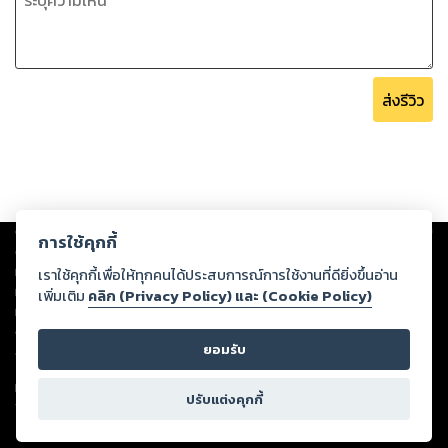
ส่งรีวิว
Copyright ©
2026
Storylog Co., Ltd. - สตอรี่ล็อกขอสงวนสิทธิ์ไม่รับผิดชอบ
การใช้คุกกี้
ต่อผลงานหรือเนื้อหาใดที่อัปโหลดผ่านเว็บไซต์และปรากฏว่าละเมิดสิทธิใน
ทรัพย์สินทางปัญญาของบุคคลอื่นหรือขัดต่อกฎหมายและศีลธรรม ดังนั้น ผู้อ่าน
เราใช้คุกกี้เพื่อให้ทุกคนได้ประสบการณ์การใช้งานที่ดียิ่งขึ้นอ่าน
ทุกท่านโปรดใช้วิจารณญาณในการกลั่นกรองด้วยตนเอง และหากท่านพบว่าส่วน
เพิ่มเติม
คลิก (Privacy Policy) และ (Cookie Policy)
หนึ่งส่วนใดขัดต่อกฎหมายและศีลธรรม กรุณาแจ้งมายังบริษัท เพื่อทีมงานจะได้
ดำเนินการในทันที ทั้งนี้ ทางสตอรี่ล็อกขอสงวนลิขสิทธิ์ตามพระราชบัญญัติ
ยอมรับ
ลิขสิทธิ์ พ.ศ. 2537 (ฉบับล่าสุด)
For support: member@ookbee.com
ปรับแต่งคุกกี้
Version
1.3.17