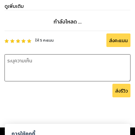
ดูเพิ่มเติม
กำลังโหลด ...
ส่งคะแนน
ให้
5
คะแนน
ส่งรีวิว
Copyright ©
2026
Storylog Co., Ltd. - สตอรี่ล็อกขอสงวนสิทธิ์ไม่รับผิดชอบ
การใช้คุกกี้