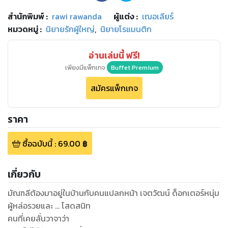
สำนักพิมพ์
:
rawi rawanda
ผู้แต่ง :
เฌอเลียร์
หมวดหมู่
:
นิยายรักผู้ใหญ่
,
นิยายโรแมนติก
อ่านเล่มนี้ ฟรี!
เพียงมีแพ็กเกจ
Buffet Premium
สมัครแพ็กเกจ
ราคา
ซื้อฉบับนี้
:
69.00
฿
เกี่ยวกับ
มัณฑลีต้องมาอยู่ในบ้านกับคนแปลกหน้า เจตวัฒน์ ด็อกเตอร์หนุ่ม
ผู้หล่อรวยและ ... โสดสนิท
คนที่เคยลั่นวาจาว่า