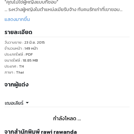
"คุณไม่ใช่ผู้หญิงแบบที่ชอบ"
... ระหว่างผู้หญิงในตำแหน่งเมียรับจ้าง กับคนรักเก่าที่เขาชอบ
เจตวัฒน์จะเลือกใคร
แสดงมากขึ้น
รายละเอียด
วันวางขาย
:
23 มิ.ย. 2015
จำนวนหน้า
:
149
หน้า
ประเภทไฟล์
:
PDF
ขนาดไฟล์
:
18.85
MB
ประเทศ
:
TH
ภาษา
:
Thai
จากผู้แต่ง
เฌอเลียร์
กำลังโหลด ...
จากสำนักพิมพ์ rawi rawanda