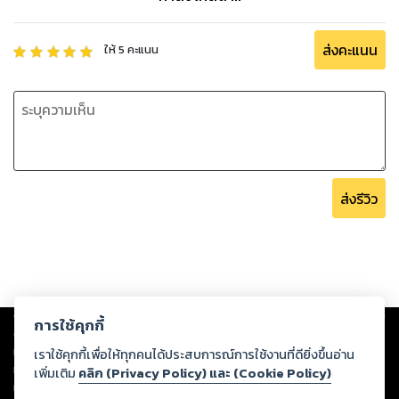
ส่งคะแนน
ให้
5
คะแนน
ส่งรีวิว
Copyright ©
2026
Storylog Co., Ltd. - สตอรี่ล็อกขอสงวนสิทธิ์ไม่รับผิดชอบ
การใช้คุกกี้
ต่อผลงานหรือเนื้อหาใดที่อัปโหลดผ่านเว็บไซต์และปรากฏว่าละเมิดสิทธิใน
ทรัพย์สินทางปัญญาของบุคคลอื่นหรือขัดต่อกฎหมายและศีลธรรม ดังนั้น ผู้อ่าน
เราใช้คุกกี้เพื่อให้ทุกคนได้ประสบการณ์การใช้งานที่ดียิ่งขึ้นอ่าน
ทุกท่านโปรดใช้วิจารณญาณในการกลั่นกรองด้วยตนเอง และหากท่านพบว่าส่วน
เพิ่มเติม
คลิก (Privacy Policy) และ (Cookie Policy)
หนึ่งส่วนใดขัดต่อกฎหมายและศีลธรรม กรุณาแจ้งมายังบริษัท เพื่อทีมงานจะได้