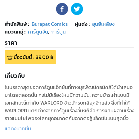
สำนักพิมพ์
:
Burapat Comics
ผู้แต่ง :
อุนยี่เหลียง
หมวดหมู่
:
การ์ตูนจีน
,
การ์ตูน
ราคา
ซื้อฉบับนี้
:
89.00
฿
เกี่ยวกับ
ในบรรดาสุดยอดการ์ตูนแอ็คชันที่ทางบุรพัฒน์คอมิคส์ได้นำเสนอ
มาโดยตลอดนั้น คงไม่มีเรื่องไหนมีความมัน, ความบ้าระห่ำแบบมี
เอกลักษณ์เท่ากับ WARLORD จ้าวนักรบกลียุคอีกแล้ว สิ่งที่ทำให้
WARLORD แตกต่างจากการ์ตูนเรื่องอื่นๆก็คือ การผสมผสานเรื่อง
ราวแบบไซไฟของโลกยุคอนาคตกับฉากต่อสู้แอ็คชันแบบสุดขั้ว
แนวกำลังภายในได้อย่างลงตัว อีกทั้งเนื้อหาที่สุดแสนเข้มข้นที่ยิ่ง
แสดงมากขึ้น
ดำเนินเรื่องไปก็ยิ่งยากที่จะคาดเดาได้ ทำให้มันกลายเป็นตำนานอีก