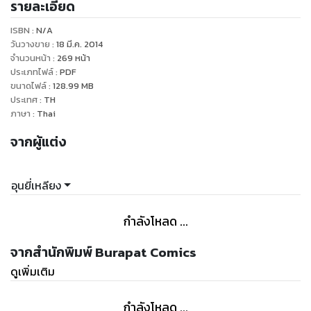
รายละเอียด
บทหนึ่งบนโลกการ์ตูนที่เปรียบได้กับดราก้อนบอล และ หมัด
เทพเจ้าดาวเหนือ เลยทีเดียว
ISBN :
N/A
วันวางขาย
:
18 มี.ค. 2014
จำนวนหน้า
:
269
หน้า
ประเภทไฟล์
:
PDF
ขนาดไฟล์
:
128.99
MB
ประเทศ
:
TH
ภาษา
:
Thai
จากผู้แต่ง
อุนยี่เหลียง
กำลังโหลด ...
จากสำนักพิมพ์ Burapat Comics
ดูเพิ่มเติม
กำลังโหลด ...