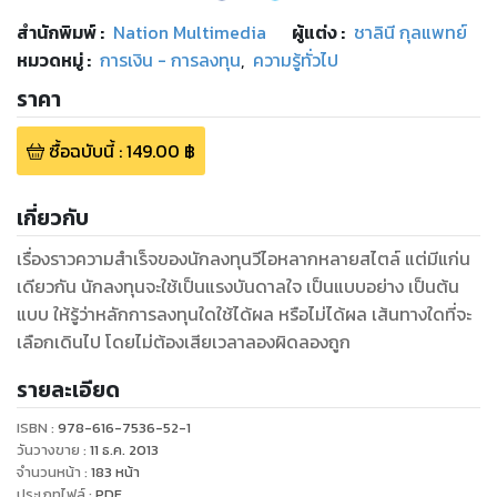
สำนักพิมพ์
:
Nation Multimedia
ผู้แต่ง :
ชาลินี กุลแพทย์
หมวดหมู่
:
การเงิน - การลงทุน
,
ความรู้ทั่วไป
ราคา
ซื้อฉบับนี้
:
149.00
฿
เกี่ยวกับ
เรื่องราวความสำเร็จของนักลงทุนวีไอหลากหลายสไตล์ แต่มีแก่น
เดียวกัน นักลงทุนจะใช้เป็นแรงบันดาลใจ เป็นแบบอย่าง เป็นต้น
แบบ ให้รู้ว่าหลักการลงทุนใดใช้ได้ผล หรือไม่ได้ผล เส้นทางใดที่จะ
เลือกเดินไป โดยไม่ต้องเสียเวลาลองผิดลองถูก
รายละเอียด
ISBN :
978-616-7536-52-1
วันวางขาย
:
11 ธ.ค. 2013
จำนวนหน้า
:
183
หน้า
ประเภทไฟล์
:
PDF