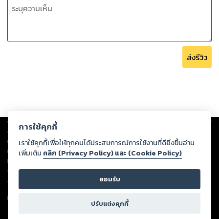
ส่งรีวิว
Copyright ©
2026
Storylog Co., Ltd. - สตอรี่ล็อกขอสงวนสิทธิ์ไม่รับผิดชอบ
การใช้คุกกี้
ต่อผลงานหรือเนื้อหาใดที่อัปโหลดผ่านเว็บไซต์และปรากฏว่าละเมิดสิทธิใน
ทรัพย์สินทางปัญญาของบุคคลอื่นหรือขัดต่อกฎหมายและศีลธรรม ดังนั้น ผู้อ่าน
เราใช้คุกกี้เพื่อให้ทุกคนได้ประสบการณ์การใช้งานที่ดียิ่งขึ้นอ่าน
ทุกท่านโปรดใช้วิจารณญาณในการกลั่นกรองด้วยตนเอง และหากท่านพบว่าส่วน
เพิ่มเติม
คลิก (Privacy Policy) และ (Cookie Policy)
หนึ่งส่วนใดขัดต่อกฎหมายและศีลธรรม กรุณาแจ้งมายังบริษัท เพื่อทีมงานจะได้
ดำเนินการในทันที ทั้งนี้ ทางสตอรี่ล็อกขอสงวนลิขสิทธิ์ตามพระราชบัญญัติ
ยอมรับ
ลิขสิทธิ์ พ.ศ. 2537 (ฉบับล่าสุด)
For support: member@ookbee.com
ปรับแต่งคุกกี้
Version
1.3.17