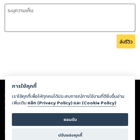
ส่งรีวิว
Copyright ©
2026
Storylog Co., Ltd. - สตอรี่ล็อกขอสงวนสิทธิ์ไม่รับผิดชอบ
การใช้คุกกี้
ต่อผลงานหรือเนื้อหาใดที่อัปโหลดผ่านเว็บไซต์และปรากฏว่าละเมิดสิทธิใน
ทรัพย์สินทางปัญญาของบุคคลอื่นหรือขัดต่อกฎหมายและศีลธรรม ดังนั้น ผู้อ่าน
เราใช้คุกกี้เพื่อให้ทุกคนได้ประสบการณ์การใช้งานที่ดียิ่งขึ้นอ่าน
ทุกท่านโปรดใช้วิจารณญาณในการกลั่นกรองด้วยตนเอง และหากท่านพบว่าส่วน
เพิ่มเติม
คลิก (Privacy Policy) และ (Cookie Policy)
หนึ่งส่วนใดขัดต่อกฎหมายและศีลธรรม กรุณาแจ้งมายังบริษัท เพื่อทีมงานจะได้
ดำเนินการในทันที ทั้งนี้ ทางสตอรี่ล็อกขอสงวนลิขสิทธิ์ตามพระราชบัญญัติ
ยอมรับ
ลิขสิทธิ์ พ.ศ. 2537 (ฉบับล่าสุด)
For support: member@ookbee.com
ปรับแต่งคุกกี้
Version
1.3.17