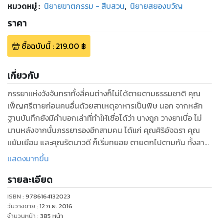
หมวดหมู่
:
นิยายฆาตกรรม - สืบสวน
,
นิยายสยองขวัญ
ราคา
ซื้อฉบับนี้
:
219.00
฿
เกี่ยวกับ
ภรรยาแห่งวังจันทราทั้งสี่คนต่างก็ไม่ได้ตายตามธรรมชาติ คุณ
เพ็ญศรีตายก่อนคนอื่นด้วยสาเหตุอาหารเป็นพิษ นอก จากหลัก
ฐานบันทึกยังมีคำบอกเล่าที่ทำให้เชื่อได้ว่า นางถูก วางยาเบื่อ ไม่
นานหลังจากนั้นภรรยารองอีกสามคน ได้แก่ คุณศิริอัจฉรา คุณ
แย้มเยือน และคุณรัตนาวดี ก็เริ่มทยอย ตายตกไปตามกัน ทั้งสาม
รายนี้ต่างก็เสียชีวิตด้วยหลักฐาน –เหตุผลอันคลุมเครือ ข้อมูล
แสดงมากขึ้น
แวดล้อมที่ได้จากการสอบถาม บุคลที่เกี่ยวข้องกับวังและมีชีวิตอยู่
รายละเอียด
มาจนปัจจุบัน พวกเขา ต่างลงความเห็นว่า ภรรยาทั้งสี่คนนั้นถูกฆ่า
ตาย แต่แบ่ง ลักษณะการตายออกเป็นสองกลุ่ม ว่ากันว่า ภรรยาคน
ISBN :
9786164132023
แรก ตายเพราะถูกวางยาพิษจากแผนสมคบคิดของภรรยารอง ทั้ง
วันวางขาย
:
12 ก.ย. 2016
สาม มีคนในวังรับรู้เรื่องนี้จึงเป็นที่มาของการจ่ายคืน ซึ่งทำให้
จำนวนหน้า
:
385
หน้า