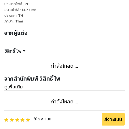
ประเภทไฟล์
:
PDF
ภรรยารองที่เหลือทยอยตายไปจนหมด ใครในวังจันทราที่กอด
ขนาดไฟล์
:
14.77
MB
ความคับแค้นนั้นไว้! อพาร์ตเมนต์ เป็นเรื่องราวระทึกขวัญ/สืบสวน
ประเทศ
:
TH
โดย วิสิทธิ์ โพ ผู้เขียนรหัสคดีที่ได้รับการกล่าวถึงว่า เป็นนักเล่า
ภาษา
:
Thai
เรื่องรหัสคดี ที่มีเอกลักษณ์ ผลงานแต่ละเรื่องของเขาอ่านสนุก
จากผู้แต่ง
ชวนติดตาม แบบวางไม่ลง!!
วิสิทธิ์ โพ
กำลังโหลด ...
จากสำนักพิมพ์ วิสิทธิ์ โพ
ดูเพิ่มเติม
กำลังโหลด ...
ส่งคะแนน
ให้
5
คะแนน