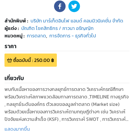
สำนักพิมพ์
:
บริษัท มาร์เก็ตอินโฟ แอนด์ คอมมิวนิเคชั่น จำกัด
ผู้แต่ง :
บัณฑิต โชคสิทธิกร / ภาวนา อรัญญิก
หมวดหมู่
:
การตลาด
,
การจัดการ - ธุรกิจทั่วไป
ราคา
ซื้อฉบับนี้
:
250.00
฿
เกี่ยวกับ
พบกับเนื้อหาของการวางกลยุทธ์การตลาด วิเคราะห์กรณีศึกษา
พร้อมวิเคราะห์สภาพแวดล้อมทางการตลาด ,TIMELINE ทางธุรกิจ
, กลยุทธ์ระดับองค์กร ตัวเลขของมูลค่าตลาด (Market size)
พร้อมด้วยเนื้อหาของการวิเคราะห์ตามทฤษฎีต่างๆ เช่น วิเคราะห์
ปัจจัยแห่งความสำเร็จ (KSF) , การวิเคราะห์ SWOT , การวิเคราะห์
ปัจจัยภายนอก (PESTEL) และการมองทิศทางแนวโน้ม (Trend)
แสดงมากขึ้น