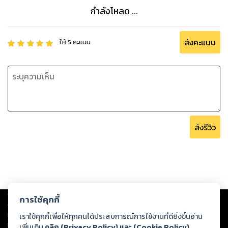
กำลังโหลด ...
ส่งคะแนน
ให้
5
คะแนน
ส่งรีวิว
Copyright ©
2026
Storylog Co., Ltd. - สตอรี่ล็อกขอสงวนสิทธิ์ไม่รับผิดชอบ
การใช้คุกกี้
ต่อผลงานหรือเนื้อหาใดที่อัปโหลดผ่านเว็บไซต์และปรากฏว่าละเมิดสิทธิใน
ทรัพย์สินทางปัญญาของบุคคลอื่นหรือขัดต่อกฎหมายและศีลธรรม ดังนั้น ผู้อ่าน
เราใช้คุกกี้เพื่อให้ทุกคนได้ประสบการณ์การใช้งานที่ดียิ่งขึ้นอ่าน
ทุกท่านโปรดใช้วิจารณญาณในการกลั่นกรองด้วยตนเอง และหากท่านพบว่าส่วน
เพิ่มเติม
คลิก (Privacy Policy) และ (Cookie Policy)