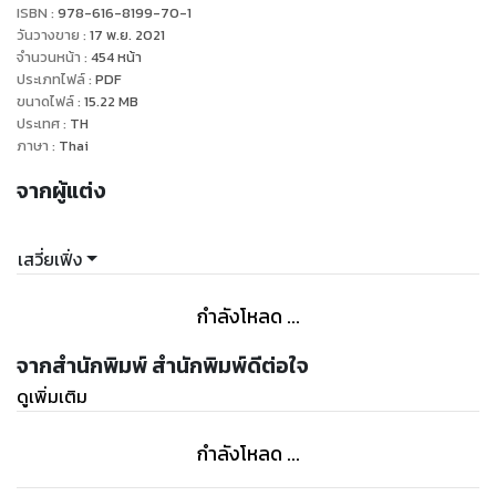
ที่ทำให้ตนเองมีทุกสิ่งทุกอย่างในวันนี้
ISBN :
978-616-8199-70-1
สุดท้ายแล้วมารดาผู้คับแค้นใจจึงถูกนางร้ายข้ามภพทะลุมิติมาสิง
วันวางขาย
:
17 พ.ย. 2021
ร่าง
จำนวนหน้า
:
454
หน้า
ประเภทไฟล์
:
PDF
ซึ่งทุกสิ่งที่เกิดขึ้นตรงหน้าล้วนเป็นไปตามเรื่องราวในนิยาย
ขนาดไฟล์
:
15.22
MB
ที่นางยังอ่านไม่จบในชาติที่แล้วทุกประการ
ประเทศ
:
TH
ตายจริงๆ ในเมื่อมารดาของข้าคือนางร้าย
ภาษา
:
Thai
เช่นนั้นข้าเองก็ต้องเป็นนางร้ายที่ร้ายไม่แพ้กันใช่หรือไม่
จากผู้แต่ง
"
เสวี่ยเฟิ่ง
กำลังโหลด ...
จากสำนักพิมพ์ สำนักพิมพ์ดีต่อใจ
ดูเพิ่มเติม
กำลังโหลด ...