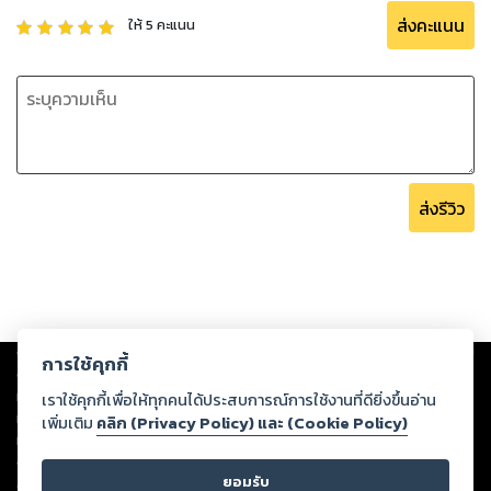
ส่งคะแนน
ให้
5
คะแนน
ส่งรีวิว
Copyright ©
2026
Storylog Co., Ltd. - สตอรี่ล็อกขอสงวนสิทธิ์ไม่รับผิดชอบ
การใช้คุกกี้
ต่อผลงานหรือเนื้อหาใดที่อัปโหลดผ่านเว็บไซต์และปรากฏว่าละเมิดสิทธิใน
ทรัพย์สินทางปัญญาของบุคคลอื่นหรือขัดต่อกฎหมายและศีลธรรม ดังนั้น ผู้อ่าน
เราใช้คุกกี้เพื่อให้ทุกคนได้ประสบการณ์การใช้งานที่ดียิ่งขึ้นอ่าน
ทุกท่านโปรดใช้วิจารณญาณในการกลั่นกรองด้วยตนเอง และหากท่านพบว่าส่วน
เพิ่มเติม
คลิก (Privacy Policy) และ (Cookie Policy)
หนึ่งส่วนใดขัดต่อกฎหมายและศีลธรรม กรุณาแจ้งมายังบริษัท เพื่อทีมงานจะได้
ดำเนินการในทันที ทั้งนี้ ทางสตอรี่ล็อกขอสงวนลิขสิทธิ์ตามพระราชบัญญัติ
ยอมรับ
ลิขสิทธิ์ พ.ศ. 2537 (ฉบับล่าสุด)