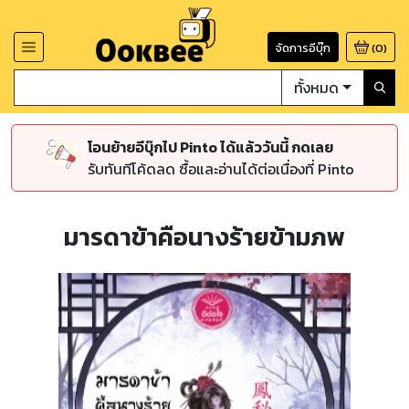
จัดการอีบุ๊ก
(
0
)
ทั้งหมด
โอนย้ายอีบุ๊กไป Pinto ได้แล้ววันนี้ กดเลย
รับทันทีโค้ดลด ซื้อและอ่านได้ต่อเนื่องที่ Pinto
มารดาข้าคือนางร้ายข้ามภพ