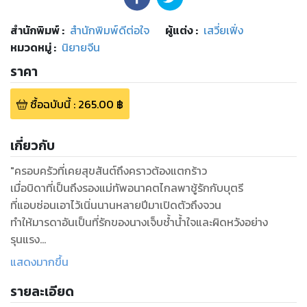
สำนักพิมพ์
:
สำนักพิมพ์ดีต่อใจ
ผู้แต่ง :
เสวี่ยเฟิ่ง
หมวดหมู่
:
นิยายจีน
ราคา
ซื้อฉบับนี้
:
265.00
฿
เกี่ยวกับ
"ครอบครัวที่เคยสุขสันต์ถึงคราวต้องแตกร้าว
เมื่อบิดาที่เป็นถึงรองแม่ทัพอนาคตไกลพาชู้รักกับบุตรี
ที่แอบซ่อนเอาไว้เนิ่นนานหลายปีมาเปิดตัวถึงจวน
ทำให้มารดาอันเป็นที่รักของนางเจ็บช้ำน้ำใจและผิดหวังอย่าง
รุนแรง
และเพียงเพื่อปกป้องชู้รักที่แสร้งทำตัวเป็นสตรีอ่อนแอ
แสดงมากขึ้น
จากฮูหยินเอกที่กำลังอาละวาด บิดาถึงกับกล้าที่จะลงมือกับสตรี
รายละเอียด
ที่คงหลงลืมไปชั่วขณะว่าเป็นเหตุผลสำคัญ