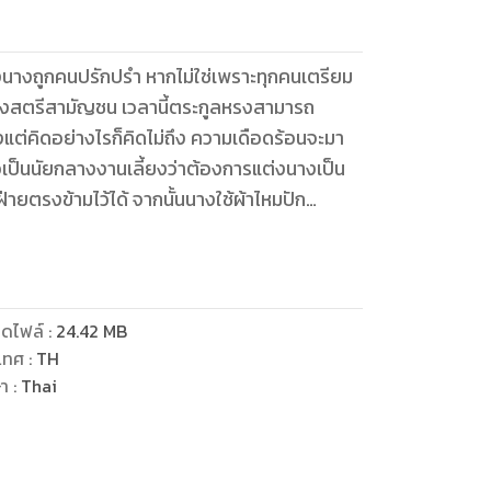
นางถูกคนปรักปรำ หากไม่ใช่เพราะทุกคนเตรียม
หงสตรีสามัญชน เวลานี้ตระกูลหรงสามารถ
งแต่คิดอย่างไรก็คิดไม่ถึง ความเดือดร้อนจะมา
สื่อเป็นนัยกลางงานเลี้ยงว่าต้องการแต่งนางเป็น
ายตรงข้ามไว้ได้ จากนั้นนางใช้ผ้าไหมปัก
ึงอนุญาตให้นางตัดสินใจเรื่องการแต่งงานด้วย
่อมไม่ยอมตัดใจ ท่านลุงใหญ่ยุ่งกับการหาคู่หมั้น
เย็นชามาแต่ไหนแต่ไรและถูกเตะออกจากรายชื่อ
างเอง!
ดไฟล์
:
24.42
MB
เทศ
:
TH
ษา
:
Thai