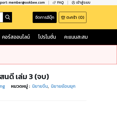
pport: member@ookbee.com
FAQ
เข้าสู่ระบบ
จัดการอีบุ๊ก
ตะกร้า
(
0
)
คอร์สออนไลน์
โปรโมชั่น
คะแนนสะสม
แสนดี เล่ม 3 (จบ)
ang
หมวดหมู่
:
นิยายจีน
,
นิยายย้อนยุค