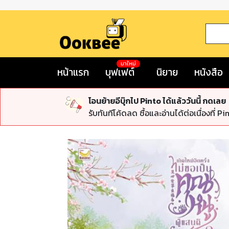
มาใหม่
หน้าแรก
บุฟเฟต์
นิยาย
หนังสือ
โอนย้ายอีบุ๊กไป Pinto ได้แล้ววันนี้ กดเลย
รับทันทีโค้ดลด ซื้อและอ่านได้ต่อเนื่องที่ Pi