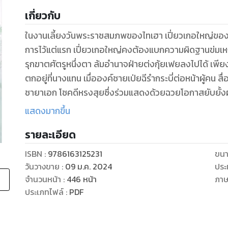
เกี่ยวกับ
ในงานเลี้ยงวันพระราชสมภพของไทเฮา เปี่ยวเกอใหญ่ของ
การไว้แต่แรก เปี่ยวเกอใหญ่คงต้องแบกความผิดฐานข่มเ
รุกฆาตศัตรูหนึ่งตา ล้มอำนาจฝ่ายต่งกุ้ยเฟยลงไปได้ เพีย
ตกอยู่ที่นางแทน เมื่อองค์ชายเป่ยฉีรำกระบี่ต่อหน้าผู้คน 
ชายาเอก โชคดีหรงสุยซึ่งร่วมแสดงด้วยฉวยโอกาสยับยั้งฝ่
ลายสองหน้าชิงความประทับใจจากไทเฮาได้สำเร็จ ฮ่องเต้จ
แสดงมากขึ้น
ตัวเองได้ แต่ตราบใดที่นางยังไม่หมั้นหมาย องค์ชายเป่ยฉีย
รายละเอียด
ให้นาง โดยมุ่งเป้าไปที่บรรดาเปี่ยวเกอของนาง หรงสุยผู้
ตั้งแต่แรก กลับปฏิเสธตัวเลือกทั้งหมด เพราะเขาจะแต่งน
ISBN :
9786163125231
ขนา
วันวางขาย
:
09 ม.ค. 2024
ประ
จำนวนหน้า
:
446
หน้า
ภา
ประเภทไฟล์
:
PDF