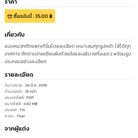
ราคา
ซื้อฉบับนี้
:
35.00
฿
เกี่ยวกับ
แบบหมวกถักแพทเทิร์นโดยละเอียด เหมาะสมทุกรูปหน้า ใส่ได้ทุก
เทศการ ถักตามง่ายเขียนผังด้วยมือและอธิบายที่ละแถว พร้อมรูป
ประกอบอย่างละเอียด
รายละเอียด
วันวางขาย
:
26 มี.ค. 2019
จำนวนหน้า
:
18
หน้า
ประเภทไฟล์
:
PDF
ขนาดไฟล์
:
4.82
MB
ประเทศ
:
TH
ภาษา
:
Thai
จากผู้แต่ง