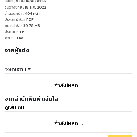
ISBN :
9786160629336
วันวางขาย
:
18 ส.ค. 2022
แต่คำดูแคลนเหล่านั้นมิได้อยู่ในความสนใจของเซวียหย่วนแม้แต่
จำนวนหน้า
:
404
หน้า
ประเภทไฟล์
:
PDF
น้อย
ขนาดไฟล์
:
39.78
MB
เพราะบัดนี้นอกจากคำนึงถึงแผนการรบแล้ว
ประเทศ
:
TH
ในหัวของเขามีเพียงกู้หยวนไป๋ทั้งยามหลับและยามตื่นเท่านั้น
ภาษา
:
Thai
อารมณ์รักอันหนักหน่วงทำให้เขากล้าสลักไม้ด้วยนามของตนและ
จากผู้แต่ง
ฮ่องเต้
ก่อนลอบปักมันลงบนผืนแผ่นดินของศัตรู เพื่อเป็นเครื่องย้ำเตือน
ว่า
วั่งซานซาน
เมื่อใดที่ทุ่งหญ้ากว้างใหญ่นี้ตกเป็นของกู้หยวนไป๋แล้ว
กำลังโหลด ...
จากสำนักพิมพ์ แจ่มใส
ดูเพิ่มเติม
กำลังโหลด ...