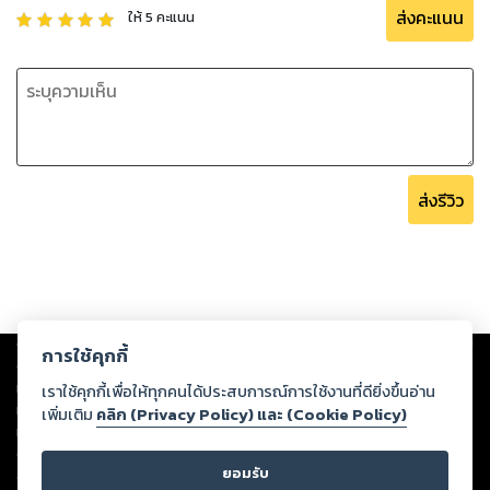
ส่งคะแนน
ให้
5
คะแนน
ส่งรีวิว
Copyright ©
2026
Storylog Co., Ltd. - สตอรี่ล็อกขอสงวนสิทธิ์ไม่รับผิดชอบ
การใช้คุกกี้
ต่อผลงานหรือเนื้อหาใดที่อัปโหลดผ่านเว็บไซต์และปรากฏว่าละเมิดสิทธิใน
ทรัพย์สินทางปัญญาของบุคคลอื่นหรือขัดต่อกฎหมายและศีลธรรม ดังนั้น ผู้อ่าน
เราใช้คุกกี้เพื่อให้ทุกคนได้ประสบการณ์การใช้งานที่ดียิ่งขึ้นอ่าน
ทุกท่านโปรดใช้วิจารณญาณในการกลั่นกรองด้วยตนเอง และหากท่านพบว่าส่วน
เพิ่มเติม
คลิก (Privacy Policy) และ (Cookie Policy)
หนึ่งส่วนใดขัดต่อกฎหมายและศีลธรรม กรุณาแจ้งมายังบริษัท เพื่อทีมงานจะได้
ดำเนินการในทันที ทั้งนี้ ทางสตอรี่ล็อกขอสงวนลิขสิทธิ์ตามพระราชบัญญัติ
ยอมรับ
ลิขสิทธิ์ พ.ศ. 2537 (ฉบับล่าสุด)