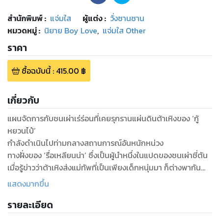
สำนักพิมพ์
:
แจ่มใส
ผู้แต่ง :
วั่งซานซาน
หมวดหมู่
:
นิยาย Boy Love
,
แจ่มใส Other
ราคา
ซื้อฉบับนี้
:
415.00
฿
เกี่ยวกับ
แผนจัดการกับชนเผ่าเร่ร่อนที่เคยรุกรานแผ่นดินต้าเหิงของ ‘กู้
หยวนไป๋’
กำลังดำเนินไปท่ามกลางสถานการณ์อันหนักหน่วง
ทางฝั่งของ ‘รื่อเหลียนน่า’ ซึ่งเป็นผู้นำหนึ่งในแปดของชนเผ่าชี่ตัน
เมื่อรู้ข่าวว่าต้าเหิงส่งแม่ทัพที่เป็นเพียงเด็กหนุ่มมา ก็ต่างพากัน
ย่ามใจ
แสดงมากขึ้น
โดยหารู้ไม่ว่าผู้นำทัพที่ว่านั้นคือ ‘เซวียหย่วน’
รายละเอียด
ผู้ซึ่งคุ้นชินกับชนเผ่าเร่ร่อนเป็นอย่างดี จนถึงขั้นเกลียดเข้า
กระดูกดำ