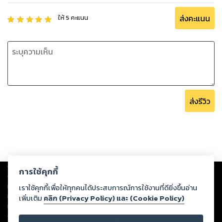
ส่งคะแนน
ให้
5
คะแนน
ส่งรีวิว
Copyright ©
2026
Storylog Co., Ltd. - สตอรี่ล็อกขอสงวนสิทธิ์ไม่รับผิดชอบ
การใช้คุกกี้
ต่อผลงานหรือเนื้อหาใดที่อัปโหลดผ่านเว็บไซต์และปรากฏว่าละเมิดสิทธิใน
ทรัพย์สินทางปัญญาของบุคคลอื่นหรือขัดต่อกฎหมายและศีลธรรม ดังนั้น ผู้อ่าน
เราใช้คุกกี้เพื่อให้ทุกคนได้ประสบการณ์การใช้งานที่ดียิ่งขึ้นอ่าน
ทุกท่านโปรดใช้วิจารณญาณในการกลั่นกรองด้วยตนเอง และหากท่านพบว่าส่วน
เพิ่มเติม
คลิก (Privacy Policy) และ (Cookie Policy)
หนึ่งส่วนใดขัดต่อกฎหมายและศีลธรรม กรุณาแจ้งมายังบริษัท เพื่อทีมงานจะได้
ดำเนินการในทันที ทั้งนี้ ทางสตอรี่ล็อกขอสงวนลิขสิทธิ์ตามพระราชบัญญัติ