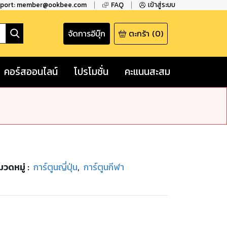
pport: member@ookbee.com
FAQ
เข้าสู่ระบบ
จัดการอีบุ๊ก
ตะกร้า
(
0
)
คอร์สออนไลน์
โปรโมชั่น
คะแนนสะสม
มวดหมู่
:
การ์ตูนญี่ปุ่น
,
การ์ตูนกีฬา