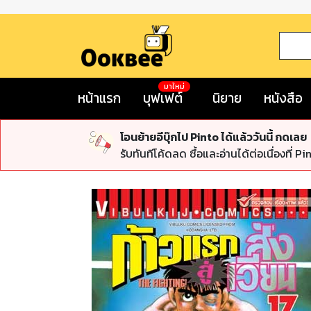
มาใหม่
หน้าแรก
บุฟเฟต์
นิยาย
หนังสือ
โอนย้ายอีบุ๊กไป Pinto ได้แล้ววันนี้ กดเลย
รับทันทีโค้ดลด ซื้อและอ่านได้ต่อเนื่องที่ Pi