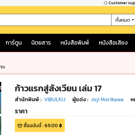
Customer su
ทั้งหมด
การ์ตูน
นิตยสาร
หนังสือพิมพ์
หนังสือเสียง
nto
ก้าวแรกสู่สังเวียน เล่ม 17
สำนักพิมพ์
:
VIBULKIJ
ผู้แต่ง :
Joji Morikawa
ห
ราคา
ซื้อฉบับนี้
:
69.00
฿