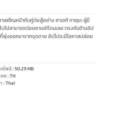
ชิญหน้ากับคู่ต่อสู้อย่าง ซาเอกิ ทาคุมะ ผู้มี
ิปโปไม่สามารถต่อยซาเอกิโดนเลย ตรงกันข้ามอิป
าที่พุ่งออกมาจากจุดตาย อิปโปจะมีโอกาสปล่อย
ดไฟล์
:
50.29
MB
เทศ
:
TH
ษา
:
Thai