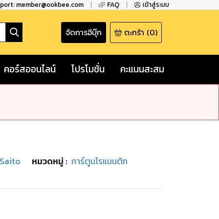
pport: member@ookbee.com
FAQ
เข้าสู่ระบบ
จัดการอีบุ๊ก
ตะกร้า
(
0
)
คอร์สออนไลน์
โปรโมชั่น
คะแนนสะสม
Saito
หมวดหมู่
:
การ์ตูนโรแมนติก