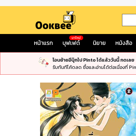
มาใหม่
หน้าแรก
บุฟเฟต์
นิยาย
หนังสือ
โอนย้ายอีบุ๊กไป Pinto ได้แล้ววันนี้ กดเลย
รับทันทีโค้ดลด ซื้อและอ่านได้ต่อเนื่องที่ Pi