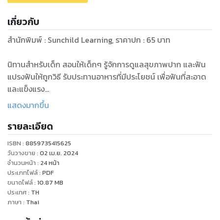
เกี่ยวกับ
สำนักพิมพ์ : Sunchild Learning, ราคาปก : 65 บาท
นิทานสำหรับเด็ก สอนให้เด็กๆ รู้จักการดูแลสุขภาพปาก และฟัน
แปรงฟันให้ถูกวิธี รับประทานอาหารที่มีประโยชน์ เพื่อฟันที่สะอาด
และแข็งแรง
แสดงมากขึ้น
ดูหนังสือเรื่องอื่นๆ ของเรา ได้ที่ www.phetpraguy.com
รายละเอียด
ISBN :
8859735415625
วันวางขาย
:
02 เม.ย. 2024
จำนวนหน้า
:
24
หน้า
ประเภทไฟล์
:
PDF
ขนาดไฟล์
:
10.87
MB
ประเทศ
:
TH
ภาษา
:
Thai