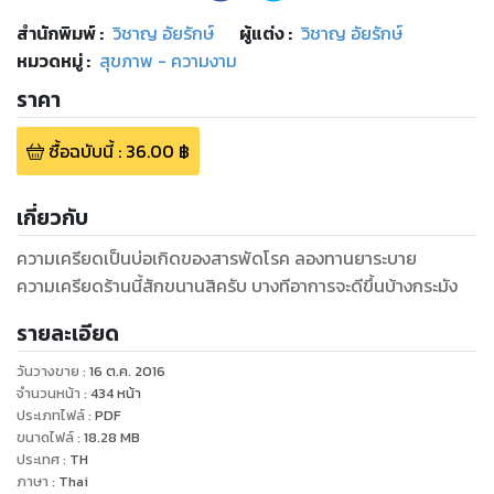
สำนักพิมพ์
:
วิชาญ อัยรักษ์
ผู้แต่ง :
วิชาญ อัยรักษ์
หมวดหมู่
:
สุขภาพ - ความงาม
ราคา
ซื้อฉบับนี้
:
36.00
฿
เกี่ยวกับ
ความเครียดเป็นบ่อเกิดของสารพัดโรค ลองทานยาระบาย
ความเครียดร้านนี้สักขนานสิครับ บางทีอาการจะดีขึ้นบ้างกระมัง
รายละเอียด
วันวางขาย
:
16 ต.ค. 2016
จำนวนหน้า
:
434
หน้า
ประเภทไฟล์
:
PDF
ขนาดไฟล์
:
18.28
MB
ประเทศ
:
TH
ภาษา
:
Thai