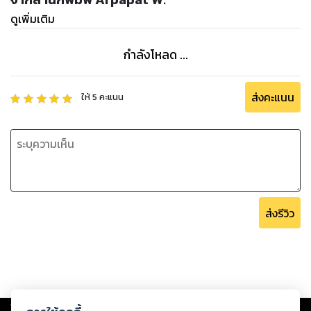
of Apollo and Clytie.
ดูเพิ่มเติม
It is told to be a sign of happiness.
กำลังโหลด ...
Each blooms a start of something good,
ส่งคะแนน
ให้
5
คะแนน
each petal brightening someone's mood."
Like the resilient wildflowers underfoot, these poems
witness the brambles we've trodden - heartache, abuse,
ส่งรีวิว
shame, and trauma. But then they become lush flora
couriers of the message our spirits need most: You are
imperfectly whole and innately worthy of unconditional
self-love.
Copyright ©
2026
Storylog Co., Ltd. - สตอรี่ล็อกขอสงวนสิทธิ์ไม่รับผิดชอบ