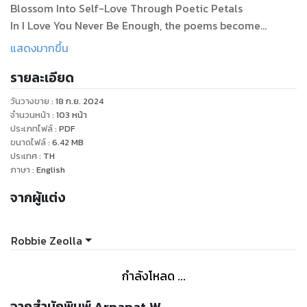
Blossom Into Self-Love Through Poetic Petals
In I Love You Never Be Enough, the poems become
powerful floral messengers for healing and radical self-
แสดงมากขึ้น
acceptance.
รายละเอียด
วันวางขาย
:
18 ก.ย. 2024
จำนวนหน้า
:
103
หน้า
This inspiring collection is a lush, lyrical garden where
ประเภทไฟล์
:
PDF
ขนาดไฟล์
:
6.42
MB
brutally honest verse blossoms into soul-nurturing self-
ประเทศ
:
TH
love. Between its nice covers, you'll find an abundance of
ภาษา
:
English
poems radiating the vibrant wisdom of nature's blooms:
จากผู้แต่ง
Robbie Zeolla
"The Meanings of a Sunflower;
กำลังโหลด ...
of adoration and loyalty,
จากสำนักพิมพ์ Arpapat W.