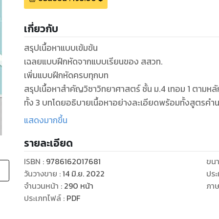
เกี่ยวกับ
สรุปเนื้อหาแบบเข้มข้น
เฉลยแบบฝึกหัดจากแบบเรียนของ สสวท.
เพิ่มแบบฝึกหัดครบทุกบท
สรุปเนื้อหาสำคัญวิชาวิทยาศาสตร์ ชั้น ม.4 เทอม 1 ตาม
ทั้ง 3 บทโดยอธิบายเนื้อหาอย่างละเอียดพร้อมทั้งสูตรคำน
ฝึกทำท้ายบทแต่ละบท เพื่อให้นักเรียนชั้น ม.4 ใช้ทบทว
แสดงมากขึ้น
ภาค หรือใช้ทบทวนเตรียมตัวสอบเข้ามหาวิทยาลัย
รายละเอียด
ความปลอดภัยและทักษะในการปฏิบัติการเคมี
ISBN :
9786162017681
ขนา
อะตอมและสมบัติของธาตุ
วันวางขาย
:
14 มิ.ย. 2022
ประ
พันธะเคมี
จำนวนหน้า
:
290
หน้า
ภา
ประเภทไฟล์
:
PDF