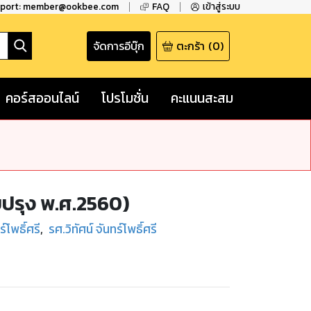
pport: member@ookbee.com
FAQ
เข้าสู่ระบบ
จัดการอีบุ๊ก
ตะกร้า
(
0
)
คอร์สออนไลน์
โปรโมชั่น
คะแนนสะสม
ับปรุง พ.ศ.2560)
์โพธิ์ศรี
,
รศ.วิทัศน์ จันทร์โพธิ์ศรี