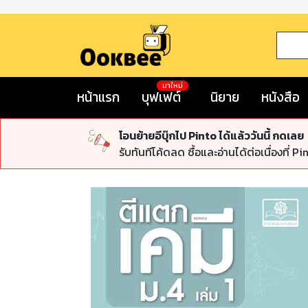
มาใหม่
หน้าแรก
บุฟเฟต์
นิยาย
หนังสือ
โอนย้ายอีบุ๊กไป Pinto ได้แล้ววันนี้ กดเลย
รับทันทีโค้ดลด ซื้อและอ่านได้ต่อเนื่องที่ Pi