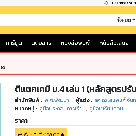
Customer su
ทั้งหมด
การ์ตูน
นิตยสาร
หนังสือพิมพ์
หนังสือเสียง
nto
ตีแตกเคมี ม.4 เล่ม 1 (หลักสูตรปร
สำนักพิมพ์
:
พ.ศ.พัฒนา
ผู้แต่ง :
รศ.ดร.สมพงศ์ จันทร
หมวดหมู่
:
คู่มือประกอบการเรียน
,
คู่มือเตรียมสอบ
ราคา
ซื้อฉบับนี้
:
198.00
฿