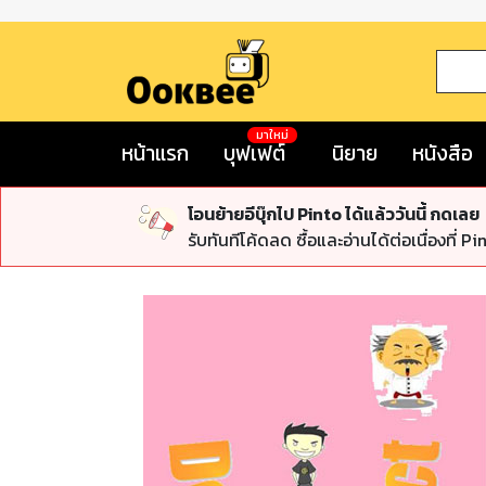
มาใหม่
หน้าแรก
บุฟเฟต์
นิยาย
หนังสือ
โอนย้ายอีบุ๊กไป Pinto ได้แล้ววันนี้ กดเลย
รับทันทีโค้ดลด ซื้อและอ่านได้ต่อเนื่องที่ Pi