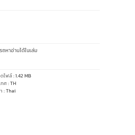
ถหาอ่านได้ในเล่ม
ดไฟล์
:
1.42
MB
เทศ
:
TH
ษา
:
Thai