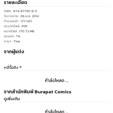
รายละเอียด
ว่าเป็นนักเขียนที่เขาพอใจมากที่สุด เนื่องจาก "อ.หลี่จื้อชิง"
สามารถถ่ายทอดเรื่องออกมาในฉบับการ์ตูนได้ใกล้เคียงกับบท
ISBN :
974-87781-8-5
ประพันธ์เดิมมาก ดังนั้นจึงรับประกันได้ว่า ผู้อ่านทุกเพศทุกวัยจะ
วันวางขาย
:
06 ม.ค. 2014
สามารถเพลิดเพลินไปกับการ์ตูนชุดนี้ได้อย่างเต็มอรรถรสอย่าง
จำนวนหน้า
:
177
หน้า
ประเภทไฟล์
:
PDF
แน่นอน
ขนาดไฟล์
:
170.72
MB
ประเทศ
:
TH
ภาษา
:
Thai
จากผู้แต่ง
หลี่จื้อชิง
กำลังโหลด ...
จากสำนักพิมพ์ Burapat Comics
ดูเพิ่มเติม
กำลังโหลด ...