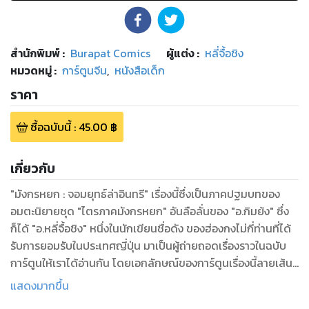
สำนักพิมพ์
:
Burapat Comics
ผู้แต่ง :
หลี่จื้อชิง
หมวดหมู่
:
การ์ตูนจีน
,
หนังสือเด็ก
ราคา
ซื้อฉบับนี้
:
45.00
฿
เกี่ยวกับ
"มังกรหยก : จอมยุทธ์ล่าอินทรี" เรื่องนี้ซึ่งเป็นภาคปฐมบทของ
อมตะนิยายชุด "ไตรภาคมังกรหยก" อันลือลั่นของ "อ.กิมย้ง" ซึ่ง
ก็ได้ "อ.หลี่จื้อชิง" หนึ่งในนักเขียนชื่อดัง ของฮ่องกงไม่กี่ท่านที่ได้
รับการยอมรับในประเทศญี่ปุ่น มาเป็นผู้ถ่ายถอดเรื่องราวในฉบับ
การ์ตูนให้เราได้อ่านกัน โดยเอกลักษณ์ของการ์ตูนเรื่องนี้ลายเส้น
และวิธีการดําเนินเรื่องจะสะอาดตา อ่านง่ายกว่าการ์ตูนฮ่องกงเรื่อ
แสดงมากขึ้น
งอื่นๆ ครับ แถม "อ.หลี่จื้อชิง" ยังได้รับคําชมจาก "อ. กิมย้ง" ด้วย