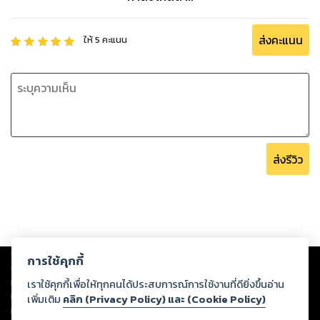
ส่งคะแนน
ให้
5
คะแนน
ส่งรีวิว
Copyright ©
2026
Storylog Co., Ltd. - สตอรี่ล็อกขอสงวนสิทธิ์ไม่รับผิดชอบ
การใช้คุกกี้
ต่อผลงานหรือเนื้อหาใดที่อัปโหลดผ่านเว็บไซต์และปรากฏว่าละเมิดสิทธิใน
ทรัพย์สินทางปัญญาของบุคคลอื่นหรือขัดต่อกฎหมายและศีลธรรม ดังนั้น ผู้อ่าน
เราใช้คุกกี้เพื่อให้ทุกคนได้ประสบการณ์การใช้งานที่ดียิ่งขึ้นอ่าน
ทุกท่านโปรดใช้วิจารณญาณในการกลั่นกรองด้วยตนเอง และหากท่านพบว่าส่วน
เพิ่มเติม
คลิก (Privacy Policy) และ (Cookie Policy)
หนึ่งส่วนใดขัดต่อกฎหมายและศีลธรรม กรุณาแจ้งมายังบริษัท เพื่อทีมงานจะได้