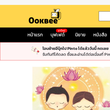
มาใหม่
หน้าแรก
บุฟเฟต์
นิยาย
หนังสือ
โอนย้ายอีบุ๊กไป Pinto ได้แล้ววันนี้ กดเลย
รับทันทีโค้ดลด ซื้อและอ่านได้ต่อเนื่องที่ Pi