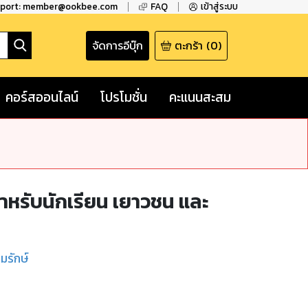
pport: member@ookbee.com
FAQ
เข้าสู่ระบบ
จัดการอีบุ๊ก
ตะกร้า
(
0
)
คอร์สออนไลน์
โปรโมชั่น
คะแนนสะสม
ำหรับนักเรียน เยาวชน และ
มรักษ์