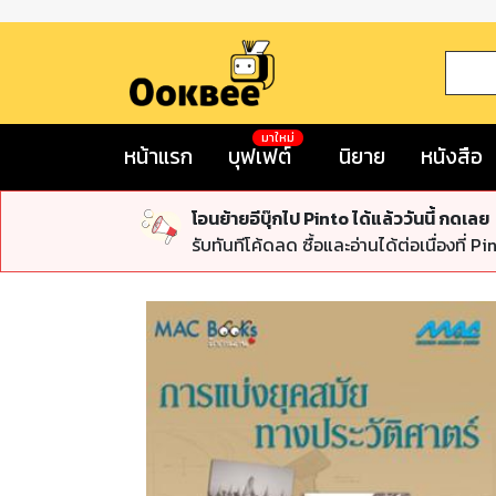
มาใหม่
หน้าแรก
บุฟเฟต์
นิยาย
หนังสือ
โอนย้ายอีบุ๊กไป Pinto ได้แล้ววันนี้ กดเลย
รับทันทีโค้ดลด ซื้อและอ่านได้ต่อเนื่องที่ Pi