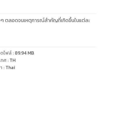
งๆ ตลอดจนเหตุการณ์สำคัญที่เกิดขึ้นในแต่ละ
ดไฟล์
:
89.94
MB
เทศ
:
TH
ษา
:
Thai