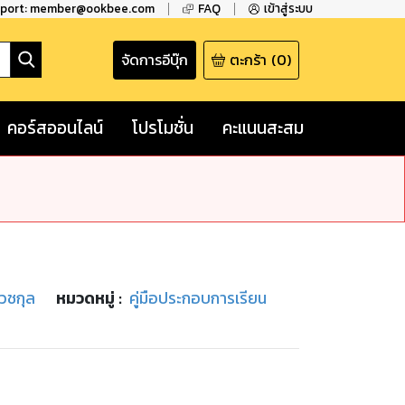
pport: member@ookbee.com
FAQ
เข้าสู่ระบบ
จัดการอีบุ๊ก
ตะกร้า
(
0
)
คอร์สออนไลน์
โปรโมชั่น
คะแนนสะสม
วชกุล
หมวดหมู่
:
คู่มือประกอบการเรียน