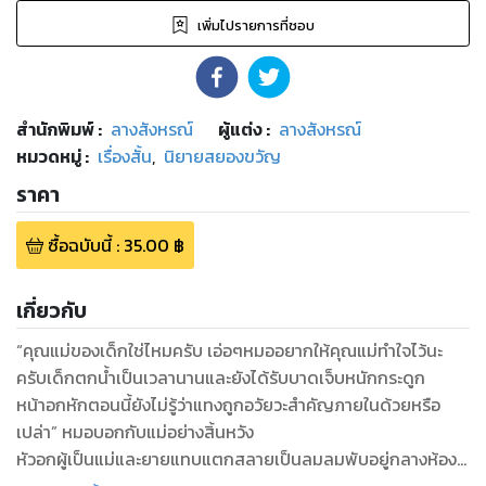
เพิ่มไปรายการที่ชอบ
สำนักพิมพ์
:
ลางสังหรณ์
ผู้แต่ง :
ลางสังหรณ์
หมวดหมู่
:
เรื่องสั้น
,
นิยายสยองขวัญ
ราคา
ซื้อฉบับนี้
:
35.00
฿
เกี่ยวกับ
“คุณแม่ของเด็กใช่ไหมครับ เอ่อๆหมออยากให้คุณแม่ทำใจไว้นะ
ครับเด็กตกน้ำเป็นเวลานานและยังได้รับบาดเจ็บหนักกระดูก
หน้าอกหักตอนนี้ยังไม่รู้ว่าแทงถูกอวัยวะสำคัญภายในด้วยหรือ
เปล่า” หมอบอกกับแม่อย่างสิ้นหวัง
หัวอกผู้เป็นแม่และยายแทบแตกสลายเป็นลมลมพับอยู่กลางห้อง