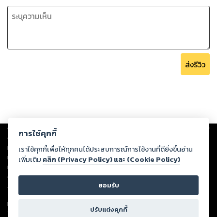
ส่งรีวิว
Copyright ©
2026
Storylog Co., Ltd. - สตอรี่ล็อกขอสงวนสิทธิ์ไม่รับผิดชอบ
การใช้คุกกี้
ต่อผลงานหรือเนื้อหาใดที่อัปโหลดผ่านเว็บไซต์และปรากฏว่าละเมิดสิทธิใน
ทรัพย์สินทางปัญญาของบุคคลอื่นหรือขัดต่อกฎหมายและศีลธรรม ดังนั้น ผู้อ่าน
เราใช้คุกกี้เพื่อให้ทุกคนได้ประสบการณ์การใช้งานที่ดียิ่งขึ้นอ่าน
ทุกท่านโปรดใช้วิจารณญาณในการกลั่นกรองด้วยตนเอง และหากท่านพบว่าส่วน
เพิ่มเติม
คลิก (Privacy Policy) และ (Cookie Policy)
หนึ่งส่วนใดขัดต่อกฎหมายและศีลธรรม กรุณาแจ้งมายังบริษัท เพื่อทีมงานจะได้
ดำเนินการในทันที ทั้งนี้ ทางสตอรี่ล็อกขอสงวนลิขสิทธิ์ตามพระราชบัญญัติ
ยอมรับ
ลิขสิทธิ์ พ.ศ. 2537 (ฉบับล่าสุด)
For support: member@ookbee.com
ปรับแต่งคุกกี้
Version
1.3.17