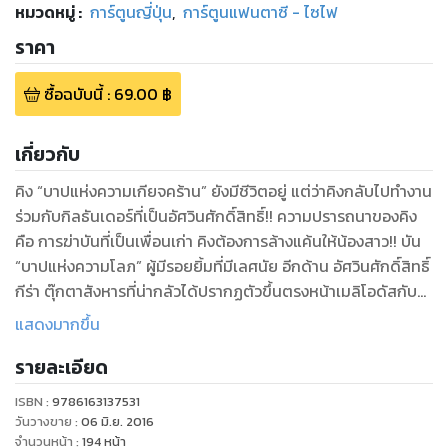
หมวดหมู่
:
การ์ตูนญี่ปุ่น
,
การ์ตูนแฟนตาซี - ไซไฟ
ราคา
ซื้อฉบับนี้
:
69.00
฿
เกี่ยวกับ
คิง “บาปแห่งความเกียจคร้าน” ยังมีชีวิตอยู่ แต่ว่าคิงกลับไปทำงาน
ร่วมกับกิลธันเดอร์ที่เป็นอัศวินศักดิ์สิทธิ์!! ความปรารถนาของคิง
คือ การฆ่าบันที่เป็นเพื่อนเก่า คิงต้องการล้างแค้นให้น้องสาว!! บัน
“บาปแห่งความโลภ” ผู้มีรอยยิ้มที่มีเลศนัย อีกด้าน อัศวินศักดิ์สิทธิ์
กีร่า ตุ๊กตาสังหารที่น่ากลัวได้ปรากฏตัวขึ้นตรงหน้าเมลิโอดัสกับดิ
อาเน่ กลายเป็นการต่อสู้ที่เป็นอันตรายถึงชีวิต!! แถมด้วยตอน
แสดงมากขึ้น
พิเศษ “จอมโจรบัน” เรื่องราวการพบกันของบันกับเอเลนในอดีต!!
รายละเอียด
ISBN :
9786163137531
วันวางขาย
:
06 มิ.ย. 2016
จำนวนหน้า
:
194
หน้า