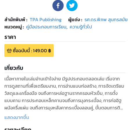
สำนักพิมพ์
:
TPA Publishing
ผู้แต่ง :
รศ.ดร.พิภพ สุนทรสมัย
หมวดหมู่
:
คู่มือประกอบการเรียน
,
ความรู้ทั่วไป
ราคา
ซื้อฉบับนี้
:
149.00
฿
เกี่ยวกับ
เนื้อหาภายในเล่มอ่านเข้าใจง่าย มีรูปประกอบตลอดเล่ม เริ่มจาก
การดูสถานที่เพื่อเตรียมงาน, การอ่านแบบก่อสร้าง, การจัดเตรียม
วัสดุและเครื่องมือ จนถึงการหล่อฐานรากครอบหัวเข็ม, การตั้ง
แบบคาน การประกอบเหล็กคานจนถึงการมุงกระเบื้อง, การก่ออิฐ
ผนังครึ่งแผ่น จนถึงการมุงหลังคากระเบื้องลอนคู่, ขั้นตอนการติด
ตั้งระบบน้ำเข้าออกและเครื่องสุขภัณฑ์, บ่อเกรอะและบ่อซึม จนถึง
แสดงมากขึ้น
การทาสี, งานเบ็ดเตล็ด
รายละเอียด