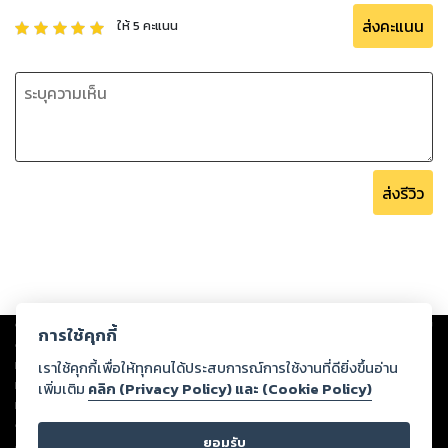
ส่งคะแนน
ให้
5
คะแนน
ส่งรีวิว
Copyright ©
2026
Storylog Co., Ltd. - สตอรี่ล็อกขอสงวนสิทธิ์ไม่รับผิดชอบ
การใช้คุกกี้
ต่อผลงานหรือเนื้อหาใดที่อัปโหลดผ่านเว็บไซต์และปรากฏว่าละเมิดสิทธิใน
ทรัพย์สินทางปัญญาของบุคคลอื่นหรือขัดต่อกฎหมายและศีลธรรม ดังนั้น ผู้อ่าน
เราใช้คุกกี้เพื่อให้ทุกคนได้ประสบการณ์การใช้งานที่ดียิ่งขึ้นอ่าน
ทุกท่านโปรดใช้วิจารณญาณในการกลั่นกรองด้วยตนเอง และหากท่านพบว่าส่วน
เพิ่มเติม
คลิก (Privacy Policy) และ (Cookie Policy)
หนึ่งส่วนใดขัดต่อกฎหมายและศีลธรรม กรุณาแจ้งมายังบริษัท เพื่อทีมงานจะได้
ดำเนินการในทันที ทั้งนี้ ทางสตอรี่ล็อกขอสงวนลิขสิทธิ์ตามพระราชบัญญัติ
ยอมรับ
ลิขสิทธิ์ พ.ศ. 2537 (ฉบับล่าสุด)