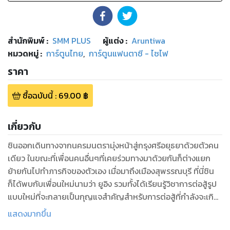
สำนักพิมพ์
:
SMM PLUS
ผู้แต่ง :
Aruntiwa
หมวดหมู่
:
การ์ตูนไทย
,
การ์ตูนแฟนตาซี - ไซไฟ
ราคา
ซื้อฉบับนี้
:
69.00
฿
เกี่ยวกับ
ชินออกเดินทางจากนครมนตรามุ่งหน้าสู่กรุงศรีอยุธยาด้วยตัวคน
เดียว ในขณะที่เพื่อนคนอื่นๆที่เคยร่วมทางมาด้วยกันก็ต่างแยก
ย้ายกันไปทำภารกิจของตัวเอง เมื่อมาถึงเมืองสุพรรณบุรี ที่นี่ชิน
ก็ได้พบกับเพื่อนใหม่นามว่า ยูอิง รวมทั้งได้เรียนรู้วิชาการต่อสู้รูป
แบบใหม่ที่จะกลายเป็นกุญแจสำคัญสำหรับการต่อสู้ที่กำลังจะเกิด
ขึ้นในอนาคตอันใกล้นี้...
แสดงมากขึ้น