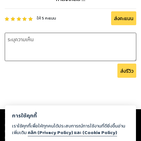
ส่งคะแนน
ให้
5
คะแนน
ส่งรีวิว
Copyright ©
2026
Storylog Co., Ltd. - สตอรี่ล็อกขอสงวนสิทธิ์ไม่รับผิดชอบ
การใช้คุกกี้
ต่อผลงานหรือเนื้อหาใดที่อัปโหลดผ่านเว็บไซต์และปรากฏว่าละเมิดสิทธิใน
ทรัพย์สินทางปัญญาของบุคคลอื่นหรือขัดต่อกฎหมายและศีลธรรม ดังนั้น ผู้อ่าน
เราใช้คุกกี้เพื่อให้ทุกคนได้ประสบการณ์การใช้งานที่ดียิ่งขึ้นอ่าน
ทุกท่านโปรดใช้วิจารณญาณในการกลั่นกรองด้วยตนเอง และหากท่านพบว่าส่วน
เพิ่มเติม
คลิก (Privacy Policy) และ (Cookie Policy)
หนึ่งส่วนใดขัดต่อกฎหมายและศีลธรรม กรุณาแจ้งมายังบริษัท เพื่อทีมงานจะได้