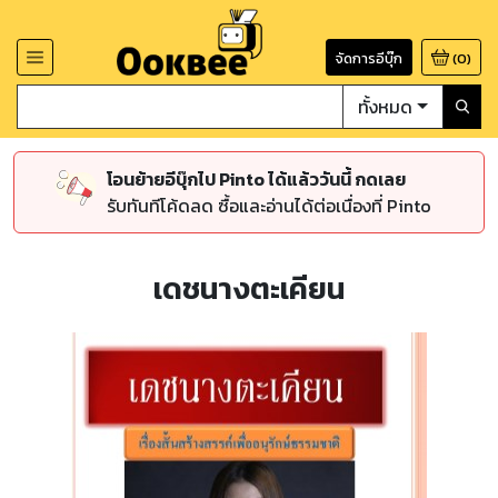
จัดการอีบุ๊ก
(
0
)
ทั้งหมด
โอนย้ายอีบุ๊กไป Pinto ได้แล้ววันนี้ กดเลย
รับทันทีโค้ดลด ซื้อและอ่านได้ต่อเนื่องที่ Pinto
เดชนางตะเคียน