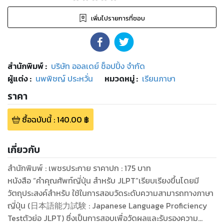
เพิ่มไปรายการที่ชอบ
สำนักพิมพ์
:
บริษัท ออลเดย์ ช็อปปิ้ง จำกัด
ผู้แต่ง :
นพพิชญ์ ประหวั่น
หมวดหมู่
:
เรียนภาษา
ราคา
ซื้อฉบับนี้
:
140.00
฿
เกี่ยวกับ
สำนักพิมพ์ : เพชรประกาย ราคาปก : 175 บาท
หนังสือ “คำคุณศัพท์ญี่ปุ่น สำหรับ JLPT”เรียบเรียงขึ้นโดยมี
วัตถุประสงค์สำหรับ ใช้ในการสอบวัดระดับความสามารถทางภาษา
ญี่ปุ่น (日本語能力試験 : Japanese Language Proficiency
Testตัวย่อ JLPT) ซึ่งเป็นการสอบเพื่อวัดผลและรับรองความ