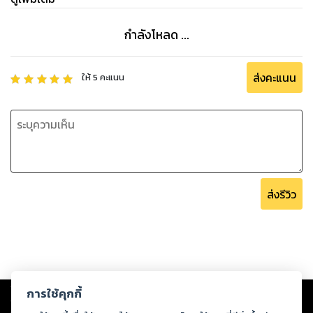
กำลังโหลด ...
ส่งคะแนน
ให้
5
คะแนน
ส่งรีวิว
Copyright ©
2026
Storylog Co., Ltd. - สตอรี่ล็อกขอสงวนสิทธิ์ไม่รับผิดชอบ
การใช้คุกกี้
ต่อผลงานหรือเนื้อหาใดที่อัปโหลดผ่านเว็บไซต์และปรากฏว่าละเมิดสิทธิใน