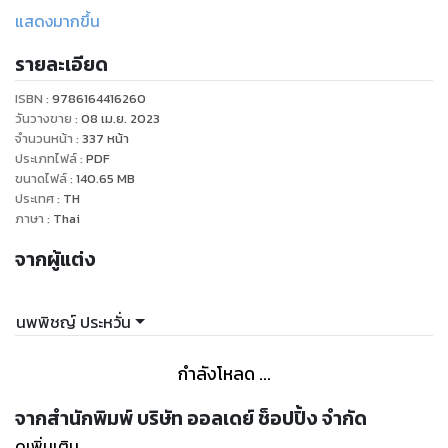
สามารถทางภาษาญี่ปุ่นของนักศึกษาต่างชาติที่ศึกษาภาษาญี่ปุ่น
แสดงมากขึ้น
ภายในและนอกประเทศ โดยหนังสือเล่มนี้รวบรวมคำคุณศัพท์ใน
รายละเอียด
ภาษาญี่ปุ่นระดับN1 ถึง N5เนื้อหาประกอบด้วยคำคุณศัพท์ทั้งสอง
ประเภทคือคำคุณศัพท์ い และคำคุณศัพท์ な เรียงตามลำดับ
ISBN :
9786164416260
อักษร a ถึง z พร้อมประโยคตัวอย่าง ท้ายเล่มเสริมด้วยคำกริยา
วันวางขาย
:
08 เม.ย. 2023
วิเศษณ์ที่ควรรู้ในการสอบ JLPT เช่นกันหวังว่า “คำคุณศัพท์ญี่ปุ่น
จำนวนหน้า
:
337
หน้า
ประเภทไฟล์
:
PDF
สำหรับ JLPT” จะช่วยให้ผู้ศึกษาภาษาญี่ปุ่นมีแนวทางในการเตรียม
ขนาดไฟล์
:
140.65
MB
ตัวสอบ JLPT ได้อีกทางหนึ่ง
ประเทศ
:
TH
ภาษา
:
Thai
จากผู้แต่ง
นพพิชญ์ ประหวั่น
กำลังโหลด ...
จากสำนักพิมพ์ บริษัท ออลเดย์ ช็อปปิ้ง จำกัด
ดูเพิ่มเติม