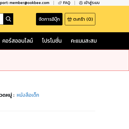
pport: member@ookbee.com
FAQ
เข้าสู่ระบบ
จัดการอีบุ๊ก
ตะกร้า
(
0
)
คอร์สออนไลน์
โปรโมชั่น
คะแนนสะสม
วดหมู่
:
หนังสือเด็ก