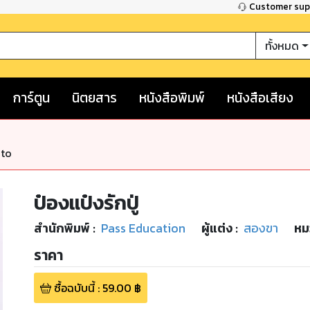
Customer su
ทั้งหมด
การ์ตูน
นิตยสาร
หนังสือพิมพ์
หนังสือเสียง
nto
ป๋องแป๋งรักปู่
สำนักพิมพ์
:
Pass Education
ผู้แต่ง :
สองขา
หม
ราคา
ซื้อฉบับนี้
:
59.00
฿