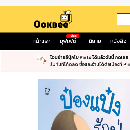
มาใหม่
หน้าแรก
บุฟเฟต์
นิยาย
หนังสือ
โอนย้ายอีบุ๊กไป Pinto ได้แล้ววันนี้ กดเลย
รับทันทีโค้ดลด ซื้อและอ่านได้ต่อเนื่องที่ Pi