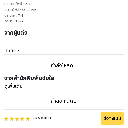
ประเภทไฟล์
:
PDF
ตลอด เขาจึงตัดสินใจกวนโมโหสักหน่อยและเดินหน้าจีบแบบเปิด
ขนาดไฟล์
:
43.22
MB
เผยไปเลย ดูซิว่าที่เห็นนิ่งๆ น่ะจะทนได้นานแค่ไหนกัน!"
ประเทศ
:
TH
ภาษา
:
Thai
จากผู้แต่ง
ฮันนี่~
กำลังโหลด ...
จากสำนักพิมพ์ แจ่มใส
ดูเพิ่มเติม
กำลังโหลด ...
ส่งคะแนน
ให้
5
คะแนน