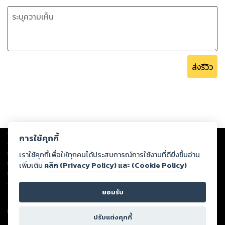
ส่งรีวิว
Copyright ©
2026
Storylog Co., Ltd. - สตอรี่ล็อกขอสงวนสิทธิ์ไม่รับผิดชอบ
การใช้คุกกี้
ต่อผลงานหรือเนื้อหาใดที่อัปโหลดผ่านเว็บไซต์และปรากฏว่าละเมิดสิทธิใน
ทรัพย์สินทางปัญญาของบุคคลอื่นหรือขัดต่อกฎหมายและศีลธรรม ดังนั้น ผู้อ่าน
เราใช้คุกกี้เพื่อให้ทุกคนได้ประสบการณ์การใช้งานที่ดียิ่งขึ้นอ่าน
ทุกท่านโปรดใช้วิจารณญาณในการกลั่นกรองด้วยตนเอง และหากท่านพบว่าส่วน
เพิ่มเติม
คลิก (Privacy Policy) และ (Cookie Policy)
หนึ่งส่วนใดขัดต่อกฎหมายและศีลธรรม กรุณาแจ้งมายังบริษัท เพื่อทีมงานจะได้
ดำเนินการในทันที ทั้งนี้ ทางสตอรี่ล็อกขอสงวนลิขสิทธิ์ตามพระราชบัญญัติ
ยอมรับ
ลิขสิทธิ์ พ.ศ. 2537 (ฉบับล่าสุด)
For support: member@ookbee.com
ปรับแต่งคุกกี้
Version
1.3.17