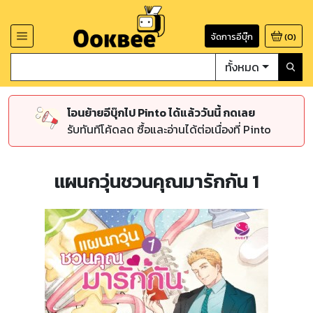
จัดการอีบุ๊ก
(
0
)
ทั้งหมด
โอนย้ายอีบุ๊กไป Pinto ได้แล้ววันนี้ กดเลย
รับทันทีโค้ดลด ซื้อและอ่านได้ต่อเนื่องที่ Pinto
แผนกวุ่นชวนคุณมารักกัน 1