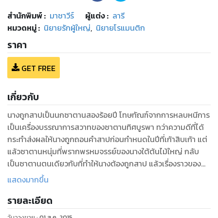
สำนักพิมพ์
:
มาชาวีร์
ผู้แต่ง :
ลารี
หมวดหมู่
:
นิยายรักผู้ใหญ่
,
นิยายโรแมนติก
ราคา
GET FREE
เกี่ยวกับ
นางถูกสาปเป็นนกซาตานสองร้อยปี โทษทัณฑ์จากการหลบหนีการ
เป็นเครื่องบรรณาการสวาทของซาตานทิศบูรพา ทว่าความดีที่ได้
กระทำส่งผลให้นางถูกถอนคำสาปก่อนกำหนดในปีที่เก้าสิบเก้า แต่
แล้วซาตานหนุ่มที่พรากพรหมจรรย์ของนางใต้ต้นไม้ใหญ่ กลับ
เป็นซาตานตนเดียวกับที่ทำให้นางต้องถูกสาป แล้วเรื่องราวของ
นางซาตานผู้ผิดแผกจากผู้อื่นกับซาตานหนุ่มผู้ชิงชังนางยิ่งกว่าสิ่ง
แสดงมากขึ้น
ใด...จะลงเอยกันได้อย่างไร สาปสิเน่หาซาตาน โดย ลารี
รายละเอียด
วันวางขาย
:
01 ส.ค. 2015