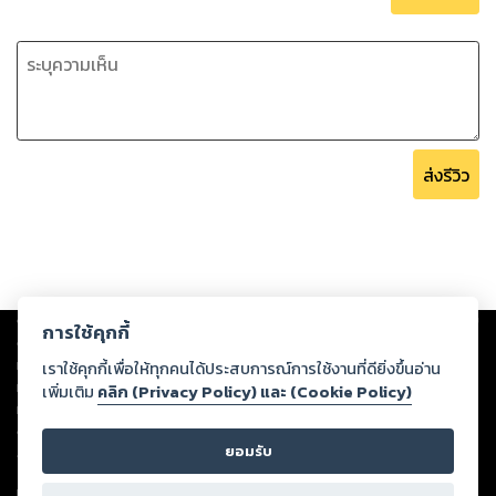
ส่งรีวิว
Copyright ©
2026
Storylog Co., Ltd. - สตอรี่ล็อกขอสงวนสิทธิ์ไม่รับผิดชอบ
การใช้คุกกี้
ต่อผลงานหรือเนื้อหาใดที่อัปโหลดผ่านเว็บไซต์และปรากฏว่าละเมิดสิทธิใน
ทรัพย์สินทางปัญญาของบุคคลอื่นหรือขัดต่อกฎหมายและศีลธรรม ดังนั้น ผู้อ่าน
เราใช้คุกกี้เพื่อให้ทุกคนได้ประสบการณ์การใช้งานที่ดียิ่งขึ้นอ่าน
ทุกท่านโปรดใช้วิจารณญาณในการกลั่นกรองด้วยตนเอง และหากท่านพบว่าส่วน
เพิ่มเติม
คลิก (Privacy Policy) และ (Cookie Policy)
หนึ่งส่วนใดขัดต่อกฎหมายและศีลธรรม กรุณาแจ้งมายังบริษัท เพื่อทีมงานจะได้
ดำเนินการในทันที ทั้งนี้ ทางสตอรี่ล็อกขอสงวนลิขสิทธิ์ตามพระราชบัญญัติ
ยอมรับ
ลิขสิทธิ์ พ.ศ. 2537 (ฉบับล่าสุด)
For support: member@ookbee.com