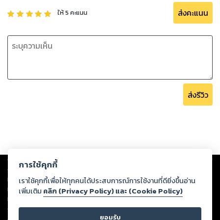
ส่งคะแนน
ให้
5
คะแนน
ส่งรีวิว
Copyright ©
2026
Storylog Co., Ltd. - สตอรี่ล็อกขอสงวนสิทธิ์ไม่รับผิดชอบ
การใช้คุกกี้
ต่อผลงานหรือเนื้อหาใดที่อัปโหลดผ่านเว็บไซต์และปรากฏว่าละเมิดสิทธิใน
ทรัพย์สินทางปัญญาของบุคคลอื่นหรือขัดต่อกฎหมายและศีลธรรม ดังนั้น ผู้อ่าน
เราใช้คุกกี้เพื่อให้ทุกคนได้ประสบการณ์การใช้งานที่ดียิ่งขึ้นอ่าน
ทุกท่านโปรดใช้วิจารณญาณในการกลั่นกรองด้วยตนเอง และหากท่านพบว่าส่วน
เพิ่มเติม
คลิก (Privacy Policy) และ (Cookie Policy)
หนึ่งส่วนใดขัดต่อกฎหมายและศีลธรรม กรุณาแจ้งมายังบริษัท เพื่อทีมงานจะได้
ดำเนินการในทันที ทั้งนี้ ทางสตอรี่ล็อกขอสงวนลิขสิทธิ์ตามพระราชบัญญัติ
ยอมรับ
ลิขสิทธิ์ พ.ศ. 2537 (ฉบับล่าสุด)