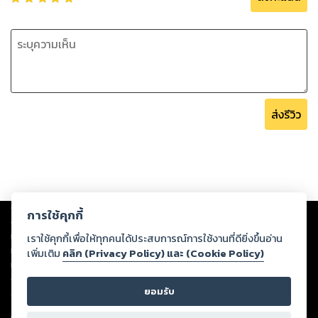
ส่งรีวิว
Copyright ©
2026
Storylog Co., Ltd. - สตอรี่ล็อกขอสงวนสิทธิ์ไม่รับผิดชอบ
การใช้คุกกี้
ต่อผลงานหรือเนื้อหาใดที่อัปโหลดผ่านเว็บไซต์และปรากฏว่าละเมิดสิทธิใน
ทรัพย์สินทางปัญญาของบุคคลอื่นหรือขัดต่อกฎหมายและศีลธรรม ดังนั้น ผู้อ่าน
เราใช้คุกกี้เพื่อให้ทุกคนได้ประสบการณ์การใช้งานที่ดียิ่งขึ้นอ่าน
ทุกท่านโปรดใช้วิจารณญาณในการกลั่นกรองด้วยตนเอง และหากท่านพบว่าส่วน
เพิ่มเติม
คลิก (Privacy Policy) และ (Cookie Policy)
หนึ่งส่วนใดขัดต่อกฎหมายและศีลธรรม กรุณาแจ้งมายังบริษัท เพื่อทีมงานจะได้
ดำเนินการในทันที ทั้งนี้ ทางสตอรี่ล็อกขอสงวนลิขสิทธิ์ตามพระราชบัญญัติ
ยอมรับ
ลิขสิทธิ์ พ.ศ. 2537 (ฉบับล่าสุด)