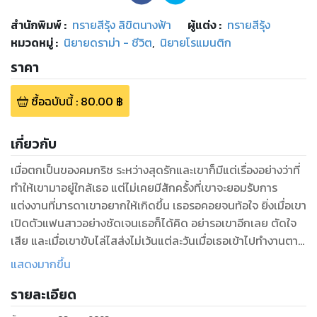
สำนักพิมพ์
:
ทรายสีรุ้ง ลิขิตนางฟ้า
ผู้แต่ง :
ทรายสีรุ้ง
หมวดหมู่
:
นิยายดราม่า - ชีวิต
,
นิยายโรแมนติก
ราคา
ซื้อฉบับนี้
:
80.00
฿
เกี่ยวกับ
เมื่อตกเป็นของคมกริช ระหว่างสุดรักและเขาก็มีแต่เรื่องอย่างว่าที่
ทำให้เขามาอยู่ใกล้เธอ แต่ไม่เคยมีสักครั้งที่เขาจะยอมรับการ
แต่งงานที่มารดาเขาอยากให้เกิดขึ้น เธอรอคอยจนท้อใจ ยิ่งเมื่อเขา
เปิดตัวแฟนสาวอย่างชัดเจนเธอก็ได้คิด อย่ารอเขาอีกเลย ตัดใจ
เสีย และเมื่อเขาขับไล่ไสส่งไม่เว้นแต่ละวันเมื่อเธอเข้าไปทำงานตาม
คำสั่งมารดาเขา เธอก็จำใจรับเงินเพื่อไปจากชีวิตเขา
แสดงมากขึ้น
ถึงเป็นเมียก็เป็นได้แค่เมียที่จำใจยอมรับ ถ้าอย่างนั้นการไปจากเขา
รายละเอียด