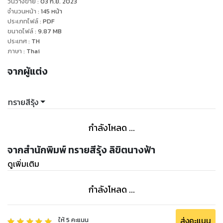
วันวางขาย
:
03 ก.ย. 2023
จำนวนหน้า
:
145
หน้า
ประเภทไฟล์
:
PDF
ขนาดไฟล์
:
9.87
MB
ประเทศ
:
TH
ภาษา
:
Thai
จากผู้แต่ง
ทรายสีรุ้ง
กำลังโหลด ...
จากสำนักพิมพ์ ทรายสีรุ้ง ลิขิตนางฟ้า
ดูเพิ่มเติม
กำลังโหลด ...
ส่งคะแนน
ให้
5
คะแนน