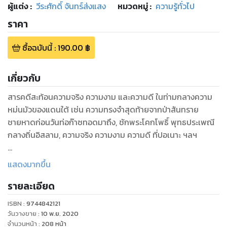
ผู้แต่ง :
วีระศักดิ์ จันทร์ส่งแสง
หมวดหมู่
:
ความรู้ทั่วไป
ราคา
ซื้อฉบับนี้
:
190.00
฿
เกี่ยวกับ
สารคดีสะท้อนความจริง ความงาม และความดี ในท่ามกลางความ
หม่นมัวของแดนใต้ เช่น ความทรงจำสุดท้ายจากป่าสันทราย
ชายหาดก่อนวันท่อก๊าซทอดมาถึง, ชักพระโคกโพธิ์ พุทธประเพณี
กลางถิ่นอิสลาม, ความจริง ความงาม ความดี ที่ปอเนาะ ฯลฯ
**รางวัลรองชนะเลิศ เซเว่นบุ๊คอวอร์ด ประจำปี ๒๕๕๑
แสดงมากขึ้น
รายละเอียด
ISBN :
9744842121
วันวางขาย
:
10 พ.ย. 2020
จำนวนหน้า
:
208
หน้า