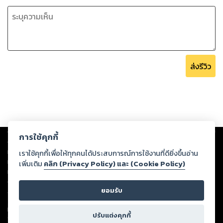
ส่งรีวิว
Copyright ©
2026
Storylog Co., Ltd. - สตอรี่ล็อกขอสงวนสิทธิ์ไม่รับผิดชอบ
การใช้คุกกี้
ต่อผลงานหรือเนื้อหาใดที่อัปโหลดผ่านเว็บไซต์และปรากฏว่าละเมิดสิทธิใน
ทรัพย์สินทางปัญญาของบุคคลอื่นหรือขัดต่อกฎหมายและศีลธรรม ดังนั้น ผู้อ่าน
เราใช้คุกกี้เพื่อให้ทุกคนได้ประสบการณ์การใช้งานที่ดียิ่งขึ้นอ่าน
ทุกท่านโปรดใช้วิจารณญาณในการกลั่นกรองด้วยตนเอง และหากท่านพบว่าส่วน
เพิ่มเติม
คลิก (Privacy Policy) และ (Cookie Policy)
หนึ่งส่วนใดขัดต่อกฎหมายและศีลธรรม กรุณาแจ้งมายังบริษัท เพื่อทีมงานจะได้
ดำเนินการในทันที ทั้งนี้ ทางสตอรี่ล็อกขอสงวนลิขสิทธิ์ตามพระราชบัญญัติ
ยอมรับ
ลิขสิทธิ์ พ.ศ. 2537 (ฉบับล่าสุด)
For support: member@ookbee.com
ปรับแต่งคุกกี้
Version
1.3.17