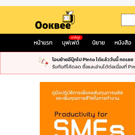
มาใหม่
หน้าแรก
บุฟเฟต์
นิยาย
หนังสือ
โอนย้ายอีบุ๊กไป Pinto ได้แล้ววันนี้ กดเลย
รับทันทีโค้ดลด ซื้อและอ่านได้ต่อเนื่องที่ Pi