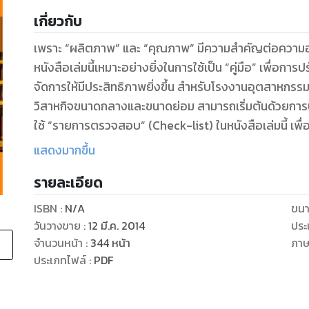
เกี่ยวกับ
เพราะ “ผลิตภาพ” และ “คุณภาพ” มีความสำคัญต่อควา
หนังสือเล่มนี้เหมาะอย่างยิ่งในการใช้เป็น “คู่มือ” เพื่
จัดการให้มีประสิทธิภาพยิ่งขึ้น สำหรับโรงงานอุตสาหก
วิสาหกิจขนาดกลางและขนาดย่อม สามารถเริ่มต้นด้วยการ
ใช้ “รายการตรวจสอบ” (Check-list) ในหนังสือเล่มนี้ 
บริหารจัดการอย่างครอบคลุม และสามารถนำข้อเสนอแนะใ
แสดงมากขึ้น
โรงงานเพื่อลดต้นทุนการผลิต เพิ่มคุณภาพ เพิ่มผลิตภาพ แ
รายละเอียด
ISBN :
N/A
ขนา
วันวางขาย
:
12 มี.ค. 2014
ประ
จำนวนหน้า
:
344
หน้า
ภา
ประเภทไฟล์
:
PDF