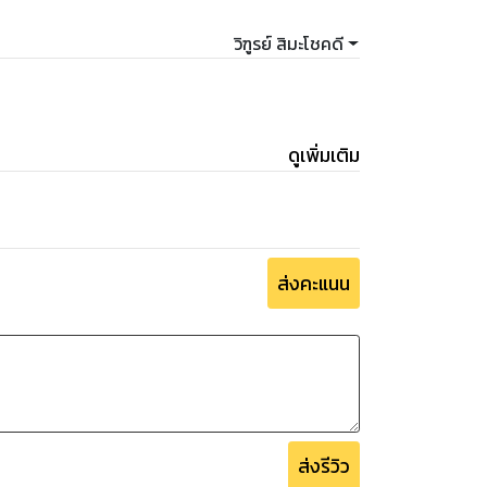
วิฑูรย์ สิมะโชคดี
ดูเพิ่มเติม
ส่งคะแนน
ส่งรีวิว