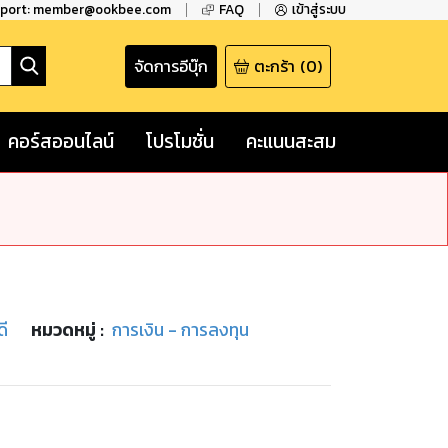
pport: member@ookbee.com
FAQ
เข้าสู่ระบบ
จัดการอีบุ๊ก
ตะกร้า
(
0
)
คอร์สออนไลน์
โปรโมชั่น
คะแนนสะสม
ดี
หมวดหมู่
:
การเงิน - การลงทุน