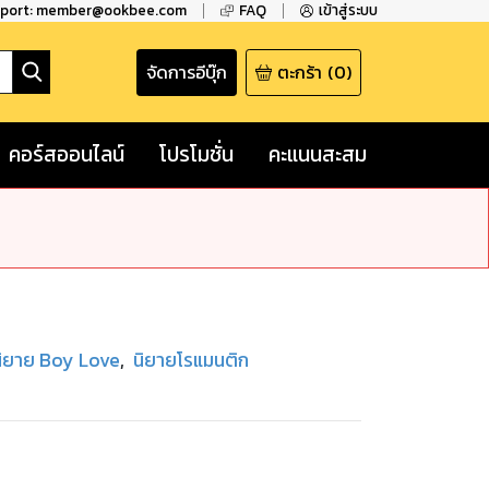
pport: member@ookbee.com
FAQ
เข้าสู่ระบบ
จัดการอีบุ๊ก
ตะกร้า
(
0
)
คอร์สออนไลน์
โปรโมชั่น
คะแนนสะสม
นิยาย Boy Love
,
นิยายโรแมนติก