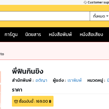
Customer su
ทั้งหมด
การ์ตูน
นิตยสาร
หนังสือพิมพ์
หนังสือเสียง
nto
พี่ฟินกินขิง
สำนักพิมพ์
:
อติญา
ผู้แต่ง :
เราพิมพ์
หมวดหมู่
:
ราคา
ซื้อฉบับนี้
:
169.00
฿