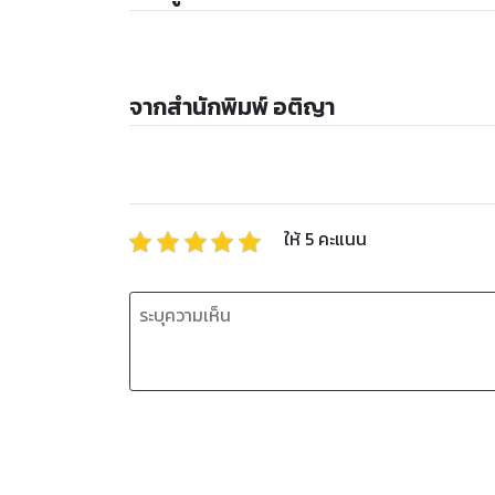
จากสำนักพิมพ์ อติญา
ให้
5
คะแนน