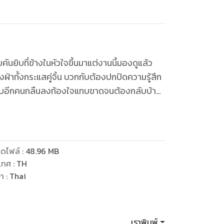
คันยิบที่ข้างในหัวใจขึ้นมาแต่งานนี้มองดูแล้ว
ทั้งกระแสคู่จิ้น บวกกับต้องปกปิดความรู้สึก
จับอีกคนกลืนลงท้องใจแทบขาดจนต้องกลับบ้าน
ป็นว่างานนี้จะหมู่หรือจ่าก็ต้องรอลุ้นกัน
ดไฟล์
:
48.96
MB
เทศ
:
TH
ษา
:
Thai
เราพิมพ์