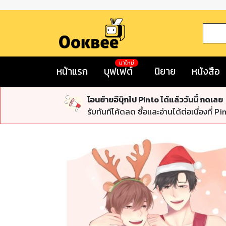
มาใหม่
หน้าแรก
บุฟเฟต์
นิยาย
หนังสือ
โอนย้ายอีบุ๊กไป Pinto ได้แล้ววันนี้ กดเลย
รับทันทีโค้ดลด ซื้อและอ่านได้ต่อเนื่องที่ Pi