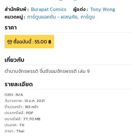
สำนักพิมพ์
:
Burapat Comics
ผู้แต่ง :
Tony Wong
หมวดหมู่
:
การ์ตูนแอคชัน - ผจญภัย
,
การ์ตูน
ราคา
ซื้อฉบับนี้
:
55.00
฿
เกี่ยวกับ
ตำนานจักรพรรดิ จิ๋นซีจอมจักรพรรดิ เล่ม 9
รายละเอียด
ISBN :
N/A
วันวางขาย
:
13 ม.ค. 2021
จำนวนหน้า
:
165
หน้า
ประเภทไฟล์
:
PDF
ขนาดไฟล์
:
77.70
MB
ประเทศ
:
TH
ภาษา
:
Thai