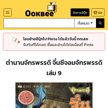
จัดการอีบุ๊ก
(
0
)
ทั้งหมด
โอนย้ายอีบุ๊กไป Pinto ได้แล้ววันนี้ กดเลย
รับทันทีโค้ดลด ซื้อและอ่านได้ต่อเนื่องที่ Pinto
ตำนานจักรพรรดิ จิ๋นซีจอมจักรพรรดิ
เล่ม 9