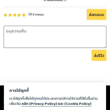
ส่งคะแนน
ให้
5
คะแนน
ส่งรีวิว
Copyright ©
2026
Storylog Co., Ltd. - สตอรี่ล็อกขอสงวนสิทธิ์ไม่รับผิดชอบ
การใช้คุกกี้
ต่อผลงานหรือเนื้อหาใดที่อัปโหลดผ่านเว็บไซต์และปรากฏว่าละเมิดสิทธิใน
ทรัพย์สินทางปัญญาของบุคคลอื่นหรือขัดต่อกฎหมายและศีลธรรม ดังนั้น ผู้อ่าน
เราใช้คุกกี้เพื่อให้ทุกคนได้ประสบการณ์การใช้งานที่ดียิ่งขึ้นอ่าน
ทุกท่านโปรดใช้วิจารณญาณในการกลั่นกรองด้วยตนเอง และหากท่านพบว่าส่วน
เพิ่มเติม
คลิก (Privacy Policy) และ (Cookie Policy)
หนึ่งส่วนใดขัดต่อกฎหมายและศีลธรรม กรุณาแจ้งมายังบริษัท เพื่อทีมงานจะได้