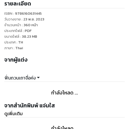
รายละเอียด
เวลานี้นางแทบอยากตรงกลับเมืองหลวงแล้วไปเตะฮ่องเต้ชั่วลง
จากบัลลังก์เสียด้วยซ้ำ
ISBN :
9786160631445
ทว่ามีสิ่งหนึ่งที่นางตัดสินใจไม่ได้เสียที
วันวางขาย
:
23 พ.ย. 2023
หากนางปฏิบัติภารกิจสำเร็จ นางใช่ต้องจากเหยียนเจวี๋ย แยกกัน
จำนวนหน้า
:
360
หน้า
ประเภทไฟล์
:
PDF
อยู่คนละโลกหรือไม่
ขนาดไฟล์
:
38.23
MB
ก่อนหน้านี้ระบบเคยแจ้งว่านางจะขออะไรก็ได้มิใช่หรือ
ประเทศ
:
TH
ไยพอนางจะขอตัวเหยียนเจวี๋ยกลับโลกนางด้วย เจ้าระบบเฮงซวย
ภาษา
:
Thai
นั่นถึงได้บอกว่า ‘ไม่ได้’ เล่า
จากผู้แต่ง
นางสังหรณ์ใจว่าเจ้าระบบนี่จะเล่นไม่ซื่อกับนางเข้าเสียแล้ว!"
ฟั่นถวนเถาจื่อค่ง
กำลังโหลด ...
จากสำนักพิมพ์ แจ่มใส
ดูเพิ่มเติม
กำลังโหลด ...