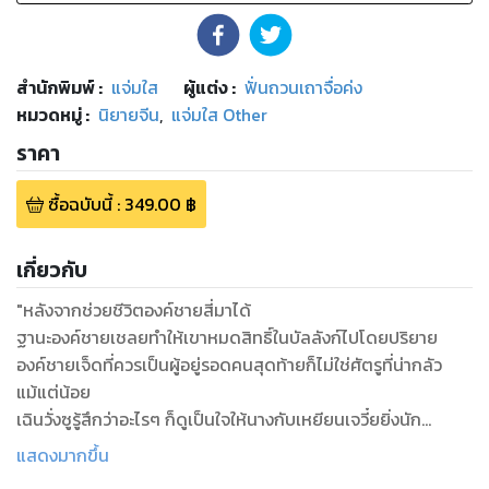
สำนักพิมพ์
:
แจ่มใส
ผู้แต่ง :
ฟั่นถวนเถาจื่อค่ง
หมวดหมู่
:
นิยายจีน
,
แจ่มใส Other
ราคา
ซื้อฉบับนี้
:
349.00
฿
เกี่ยวกับ
"หลังจากช่วยชีวิตองค์ชายสี่มาได้
ฐานะองค์ชายเชลยทำให้เขาหมดสิทธิ์ในบัลลังก์ไปโดยปริยาย
องค์ชายเจ็ดที่ควรเป็นผู้อยู่รอดคนสุดท้ายก็ไม่ใช่ศัตรูที่น่ากลัว
แม้แต่น้อย
เฉินวั่งซูรู้สึกว่าอะไรๆ ก็ดูเป็นใจให้นางกับเหยียนเจวี๋ยยิ่งนัก
กับน้องชายที่มีชาติกำเนิดไม่ธรรมดา เป็นถึงพระโอรสอดีตฮ่องเต้
แสดงมากขึ้น
นางก็หาได้รู้สึกผิดหากต้องแตกหักกับเขา