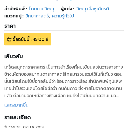
สำนักพิมพ์
:
โดยนายวิษณุ
ผู้แต่ง :
วิษณุ เอื้อชูเกียรติ
หมวดหมู่
:
วิทยาศาสตร์
,
ความรู้ทั่วไป
ราคา
ซื้อฉบับนี้
:
45.00
฿
เกี่ยวกับ
เกร็ดสนุกดาราศาสตร์ เป็นการนำเรื่องที่ผมเขียนลงในวารสารทาง
ช้างเผือกของสมาคมดาราศาสตร์ไทยมารวบรวมไว้ในที่เดียว ตอน
นั้นเขียนโดยใช้ชื่อคอลัมน์ว่า ร้อยดาวราวเรื่อง สำนักพิมพ์ทูบิเลิฟ
เคยนำไปรวมเล่มโดยใช้ชื่อว่า คนค้นดาว ซึ่งหายไปจากตลาดนาน
แล้ว ต่อมานอกเหนือทางช้างเผือก ผมยังได้เขียนบทความแนว
ดาราศาสตร์ลงในวารสารอื่นอีก คราวนี้มีความคิดจะรวมบทความ
แสดงมากขึ้น
อีกครั้งโดยแบ่งเป็นหลายภาค อยากให้มีคำว่า ดาราศาสตร์ อยู่
รายละเอียด
ด้วย คนอ่านจะได้รู้แน่ว่าเป็นหนังสืออะไร แต่ก็ยังคงเป็นสารพัด
เรื่องเกี่ยวกับดาราศาสตร์ ไม่จำเป็นต้องวิชาการดาราศาสตร์
วันวางขาย
:
02 ม.ค. 2019