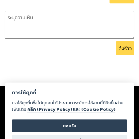
ส่งรีวิว
Copyright ©
2026
Storylog Co., Ltd. - สตอรี่ล็อกขอสงวนสิทธิ์ไม่รับผิดชอบ
การใช้คุกกี้
ต่อผลงานหรือเนื้อหาใดที่อัปโหลดผ่านเว็บไซต์และปรากฏว่าละเมิดสิทธิใน
ทรัพย์สินทางปัญญาของบุคคลอื่นหรือขัดต่อกฎหมายและศีลธรรม ดังนั้น ผู้อ่าน
เราใช้คุกกี้เพื่อให้ทุกคนได้ประสบการณ์การใช้งานที่ดียิ่งขึ้นอ่าน
ทุกท่านโปรดใช้วิจารณญาณในการกลั่นกรองด้วยตนเอง และหากท่านพบว่าส่วน
เพิ่มเติม
คลิก (Privacy Policy) และ (Cookie Policy)
หนึ่งส่วนใดขัดต่อกฎหมายและศีลธรรม กรุณาแจ้งมายังบริษัท เพื่อทีมงานจะได้
ดำเนินการในทันที ทั้งนี้ ทางสตอรี่ล็อกขอสงวนลิขสิทธิ์ตามพระราชบัญญัติ
ยอมรับ
ลิขสิทธิ์ พ.ศ. 2537 (ฉบับล่าสุด)
For support: member@ookbee.com