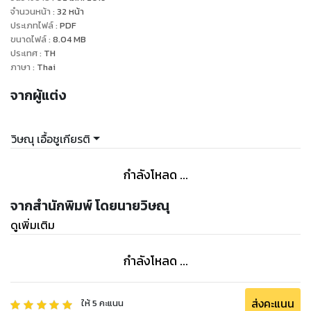
โดยตรงเสมอไป
จำนวนหน้า
:
32
หน้า
ประเภทไฟล์
:
PDF
ขนาดไฟล์
:
8.04
MB
ความที่ไม่ได้เป็นเรื่องวิชาการดาราศาสตร์โดยตรงไปทั้งหมด
ประเทศ
:
TH
บทความของผมจึงแบ่งเป็นหมวดหมู่ได้หลายภาค สำหรับภาคแรก
ภาษา
:
Thai
ที่จะนำเสนอ คือเรื่องไทยๆ ซึ่งเหมาะจะเป็นภาคประเดิมอย่างแท้จริง
จากผู้แต่ง
วิษณุ เอื้อชูเกียรติ
กำลังโหลด ...
จากสำนักพิมพ์ โดยนายวิษณุ
ดูเพิ่มเติม
กำลังโหลด ...
ส่งคะแนน
ให้
5
คะแนน