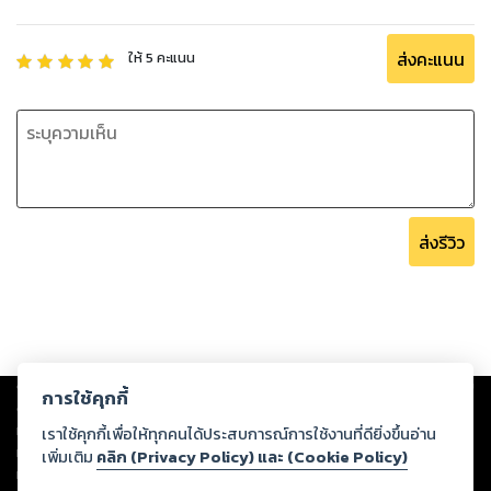
ส่งคะแนน
ให้
5
คะแนน
ส่งรีวิว
Copyright ©
2026
Storylog Co., Ltd. - สตอรี่ล็อกขอสงวนสิทธิ์ไม่รับผิดชอบ
การใช้คุกกี้
ต่อผลงานหรือเนื้อหาใดที่อัปโหลดผ่านเว็บไซต์และปรากฏว่าละเมิดสิทธิใน
ทรัพย์สินทางปัญญาของบุคคลอื่นหรือขัดต่อกฎหมายและศีลธรรม ดังนั้น ผู้อ่าน
เราใช้คุกกี้เพื่อให้ทุกคนได้ประสบการณ์การใช้งานที่ดียิ่งขึ้นอ่าน
ทุกท่านโปรดใช้วิจารณญาณในการกลั่นกรองด้วยตนเอง และหากท่านพบว่าส่วน
เพิ่มเติม
คลิก (Privacy Policy) และ (Cookie Policy)
หนึ่งส่วนใดขัดต่อกฎหมายและศีลธรรม กรุณาแจ้งมายังบริษัท เพื่อทีมงานจะได้