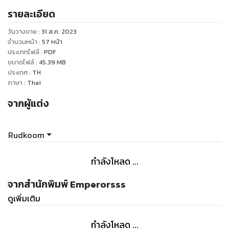
FB Page : @Cosmoral252525
รายละเอียด
FB Page : @Pinna2020
FB Page : @Chillloop
วันวางขาย
:
31 ส.ค. 2023
----------------------------------------------------
จำนวนหน้า
:
57
หน้า
----
ประเภทไฟล์
:
PDF
ขนาดไฟล์
:
45.39
MB
Youtube Rudkoom by DPPS :
ประเทศ
:
TH
https://www.youtube.com/channel/UC1b2wxraVznPA9nAn
ภาษา
:
Thai
จากผู้แต่ง
Rudkoom
กำลังโหลด ...
จากสำนักพิมพ์ Emperorsss
ดูเพิ่มเติม
กำลังโหลด ...