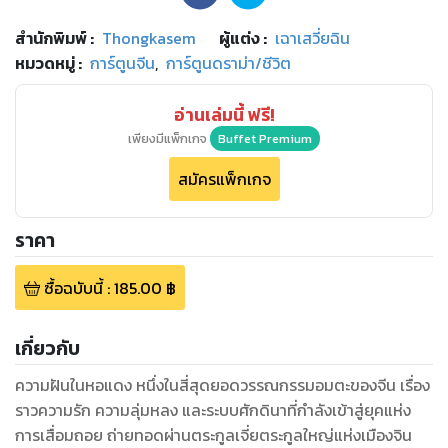
สำนักพิมพ์
:
Thongkasem
ผู้แต่ง :
เฉาเสวี่ยฉิน
หมวดหมู่
:
การ์ตูนจีน
,
การ์ตูนดราม่า/ชีวิต
อ่านเล่มนี้ ฟรี!
เพียงมีแพ็กเกจ
Buffet Premium
สมัครแพ็กเกจ
ราคา
ซื้อฉบับนี้
:
185.00
฿
เกี่ยวกับ
ความฝันในหอแดง หนึ่งในสี่สุดยอดวรรณกรรมอมตะของจีน เรื่อง
ราวความรัก ความลุ่มหลง และระบบศักดินาที่กำลังเข้าสู่ยุคแห่ง
การเสื่อมถอย ถ่ายทอดผ่านตระกูลเจี่ยตระกูลใหญ่แห่งเมืองจิน