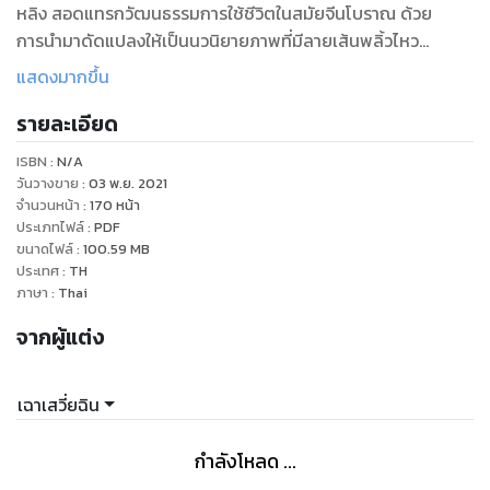
หลิง สอดแทรกวัฒนธรรมการใช้ชีวิตในสมัยจีนโบราณ ด้วย
การนำมาดัดแปลงให้เป็นนวนิยายภาพที่มีลายเส้นพลิ้วไหว
สวยงาม ทั้งท่วงท่าและอารมณ์ล้วนดูสมจริง รวมถึงเนื้อหาก็คง
แสดงมากขึ้น
ความสมบูรณ์ตามบทประพันธ์ไว้อย่างครบถ้วน
รายละเอียด
ความฝันในหอแดง หนึ่งชุดมี 20 เล่ม ในเล่มนี้คือตอน การตัดสิน
ISBN :
N/A
ใจเด็ดขาดสิงฮูหยินร้อนใจจนต้องปรึกษาลูกสะใภ้อย่างหวังซีเฟิ่ง
วันวางขาย
:
03 พ.ย. 2021
ด้วยเรื่องของเจี่ยเช่อที่ต้องการยวนยางสาวใช้ของประจำตัวของ
จำนวนหน้า
:
170
หน้า
ประเภทไฟล์
:
PDF
ท่านนายแม่มาเป็นอนุภรรยา ยวนยางเป็นตายอย่างไรก็ไม่ยอม
ขนาดไฟล์
:
100.59
MB
ท่านนายแม่ทราบเรื่องเข้าก็มีคำสั่งว่าไม่ว่าอย่างไรก็จะไม่ยกยวน
ประเทศ
:
TH
ยางให้เป็นอันขาด เจี่ยเช่อได้แต่นึกละอายใจไม่กล้าสู้หน้าท่านนาย
ภาษา
:
Thai
แม่อีกเลย จื่อเจวียนสาวใช้ของหลินไต้อวี้อยากลองใจเจี่ยเป่าอวี้
จากผู้แต่ง
นางบอกเขาว่าปีหน้าหลินไต้อวี้จะกลับซูโจว ทำให้เจี่ยเป่าอวี้สติ
หลุดลอย ไม่รู้สึกตัวใดๆ พานให้ทุกคนในจวนตกใจกันยกใหญ่ แต่
เมื่อเจี่ยเป่าอวี้รับรู้ว่าหลินไต้อวี้จะไม่ไปจากจวนตระกูลเจี่ย เขาก็
เฉาเสวี่ยฉิน
คลายความทุกข์ใจลงได้ในทันที
กำลังโหลด ...