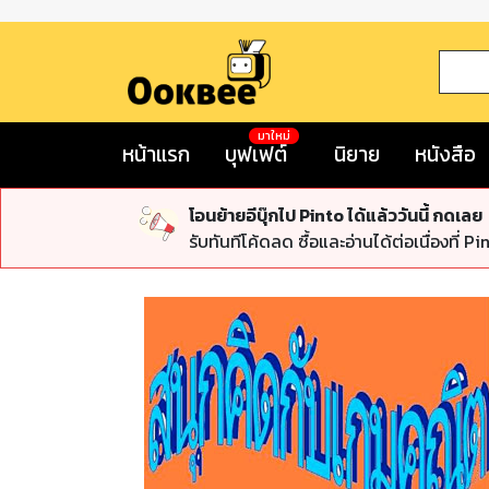
มาใหม่
หน้าแรก
บุฟเฟต์
นิยาย
หนังสือ
โอนย้ายอีบุ๊กไป Pinto ได้แล้ววันนี้ กดเลย
รับทันทีโค้ดลด ซื้อและอ่านได้ต่อเนื่องที่ Pi