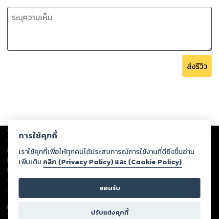
ส่งรีวิว
Copyright ©
2026
Storylog Co., Ltd. - สตอรี่ล็อกขอสงวนสิทธิ์ไม่รับผิดชอบ
การใช้คุกกี้
ต่อผลงานหรือเนื้อหาใดที่อัปโหลดผ่านเว็บไซต์และปรากฏว่าละเมิดสิทธิใน
ทรัพย์สินทางปัญญาของบุคคลอื่นหรือขัดต่อกฎหมายและศีลธรรม ดังนั้น ผู้อ่าน
เราใช้คุกกี้เพื่อให้ทุกคนได้ประสบการณ์การใช้งานที่ดียิ่งขึ้นอ่าน
ทุกท่านโปรดใช้วิจารณญาณในการกลั่นกรองด้วยตนเอง และหากท่านพบว่าส่วน
เพิ่มเติม
คลิก (Privacy Policy) และ (Cookie Policy)
หนึ่งส่วนใดขัดต่อกฎหมายและศีลธรรม กรุณาแจ้งมายังบริษัท เพื่อทีมงานจะได้
ดำเนินการในทันที ทั้งนี้ ทางสตอรี่ล็อกขอสงวนลิขสิทธิ์ตามพระราชบัญญัติ
ยอมรับ
ลิขสิทธิ์ พ.ศ. 2537 (ฉบับล่าสุด)
For support: member@ookbee.com
ปรับแต่งคุกกี้
Version
1.3.17