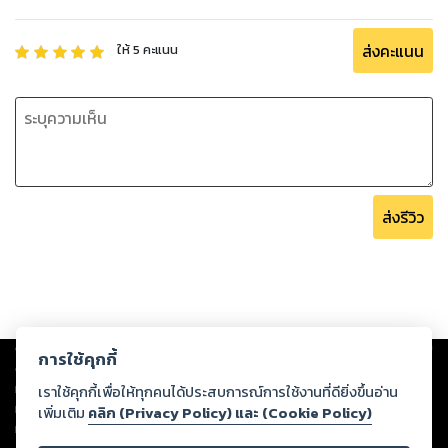
ส่งคะแนน
ให้
5
คะแนน
ส่งรีวิว
Copyright ©
2026
Storylog Co., Ltd. - สตอรี่ล็อกขอสงวนสิทธิ์ไม่รับผิดชอบ
การใช้คุกกี้
ต่อผลงานหรือเนื้อหาใดที่อัปโหลดผ่านเว็บไซต์และปรากฏว่าละเมิดสิทธิใน
ทรัพย์สินทางปัญญาของบุคคลอื่นหรือขัดต่อกฎหมายและศีลธรรม ดังนั้น ผู้อ่าน
เราใช้คุกกี้เพื่อให้ทุกคนได้ประสบการณ์การใช้งานที่ดียิ่งขึ้นอ่าน
ทุกท่านโปรดใช้วิจารณญาณในการกลั่นกรองด้วยตนเอง และหากท่านพบว่าส่วน
เพิ่มเติม
คลิก (Privacy Policy) และ (Cookie Policy)
หนึ่งส่วนใดขัดต่อกฎหมายและศีลธรรม กรุณาแจ้งมายังบริษัท เพื่อทีมงานจะได้