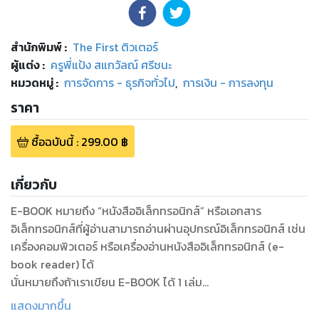
สำนักพิมพ์
:
The First ติวเตอร์
ผู้แต่ง :
ครูพี่แป้ง สแกวัลณ์ ศรีชนะ
หมวดหมู่
:
การจัดการ - ธุรกิจทั่วไป
,
การเงิน - การลงทุน
ราคา
ซื้อฉบับนี้
:
299.00
฿
เกี่ยวกับ
E-BOOK หมายถึง “หนังสืออิเล็กทรอนิกส์” หรือเอกสาร
อิเล็กทรอนิกส์ที่ผู้อ่านสามารถอ่านผ่านอุปกรณ์อิเล็กทรอนิกส์ เช่น
เครื่องคอมพิวเตอร์ หรือเครื่องอ่านหนังสืออิเล็กทรอนิกส์ (e-
book reader) ได้
นั่นหมายถึงถ้าเราเขียน E-BOOK ได้ 1 เล่ม
เท่ากับเราเขียนหนังสือได้ 1 เล่ม ถ้าคุณต้องการเขียน
แสดงมากขึ้น
E-BOOK แล้วลงขายผ่านเว็บไซต์ต่าง ๆ เช่น เว็บไซต์ SE-ED