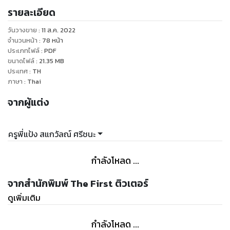
รายละเอียด
,เว็บไซต์ นายอินทร์ ,เว็บไซต์ OOKBEE ,เว็บไซต์ Mebmarket และ
เว็บไซต์ DD-ebook เป็นต้น เพื่อสร้างรายได้อีกช่องทาง เป็นราย
วันวางขาย
:
11 ส.ค. 2022
ได้เสริม หรือเป็นอาชีพเป็นรายได้หลัก แนะนำอีบุ๊กเล่มนี้เลย
จำนวนหน้า
:
78
หน้า
อีบุ๊กเล่มนี้จะสอนวิธีทำอีบุ๊กสำหรับผู้เริ่มต้น สอนตั้งแต่เริ่มต้นทุก
ประเภทไฟล์
:
PDF
ขนาดไฟล์
:
21.35
MB
ขั้นตอนอย่างละเอียดจนถึงวางขาย แบบไม่ละเมิดลิขสิทธิ์ลงขาย
ประเทศ
:
TH
ได้ทุกเว็บไซต์ สอนจากประสบการณ์จริง ทำอุบุ๊กขายจริง มีรายได้
ภาษา
:
Thai
จากผู้แต่ง
ครูพี่แป้ง สแกวัลณ์ ศรีชนะ
กำลังโหลด ...
จากสำนักพิมพ์ The First ติวเตอร์
ดูเพิ่มเติม
กำลังโหลด ...