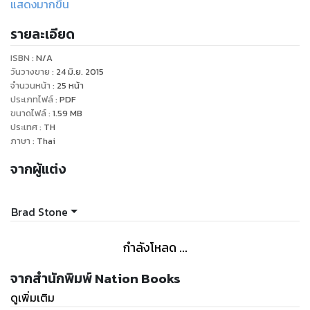
แสดงมากขึ้น
Everything Store ได้รับรางวัลหนังสือแนวบริหารธุรกิจประจำปี
รายละเอียด
2013 จากสถาบัน Financial Times and Goldman Sachs อีก
ทั้งยังติดอันดับหนังสือแห่งปีของอีกหลากหลายสถาบัน
ISBN :
N/A
วันวางขาย
:
24 มิ.ย. 2015
ด้วยวิธีการดำเนินเรื่องที่น่าสนใจของผู้เขียน บวกกับบุคลิกอันโดด
จำนวนหน้า
:
25
หน้า
ประเภทไฟล์
:
PDF
เด่นของเจฟฟ์ เบโซส ทำให้หนังสือเล่มนี้มีทั้งสาระและความ
ขนาดไฟล์
:
1.59
MB
สนุกสนาน อีกทั้งยังได้เห็นวิธีการห้ำหั่นกันทางธุรกิจ และกลยุทธ์
ประเทศ
:
TH
การตลาดอีกหลายรูปแบบ ท่านผู้อ่านที่เคยประทับใจกับหนังสือ
ภาษา
:
Thai
สตีฟ จ็อบส์ โดย วอลเตอร์ ไอแซคสัน ไม่ควรพลาดหนังสือเล่มนี้
จากผู้แต่ง
ด้วยประการทั้งปวง
::::::::::::::::::::::::::::::::::::::::::::::::::::::::::::::::::::
Brad Stone
Amazon ร้านออนไลน์ ยอดขายหมื่นล้าน!
กำลังโหลด ...
หากพูดถึง Amazon เชื่อเหลือเกินว่า คุณอาจเคยซื้อของจากร้าน
จากสำนักพิมพ์ Nation Books
ออนไลน์แห่งนี้กันบ้าง บางคนคิดว่าเว็บนี้ขายหนังสืออย่างเดียว
ดูเพิ่มเติม
ทว่าการเติบโตอย่างรวดเร็วของ Amazon ทำให้ปัจจุบันพวกเขา